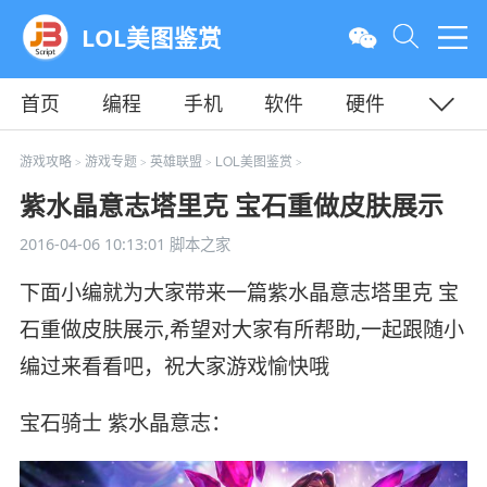
LOL美图鉴赏
首页
编程
手机
软件
硬件
教程
平面
服务器
游戏攻略
游戏专题
英雄联盟
LOL美图鉴赏
>
>
>
>
紫水晶意志塔里克 宝石重做皮肤展示
2016-04-06 10:13:01
脚本之家
下面小编就为大家带来一篇紫水晶意志塔里克 宝
石重做皮肤展示,希望对大家有所帮助,一起跟随小
编过来看看吧，祝大家游戏愉快哦
宝石骑士 紫水晶意志：