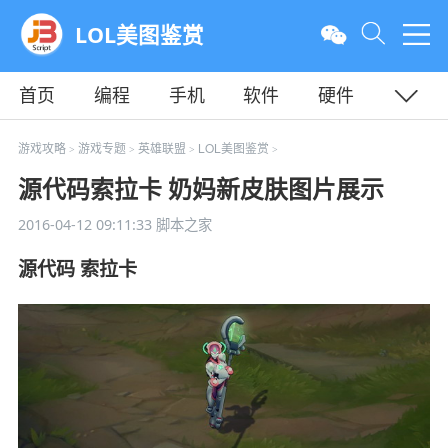
LOL美图鉴赏
首页
编程
手机
软件
硬件
教程
平面
服务器
游戏攻略
游戏专题
英雄联盟
LOL美图鉴赏
>
>
>
>
源代码索拉卡 奶妈新皮肤图片展示
2016-04-12 09:11:33
脚本之家
源代码 索拉卡