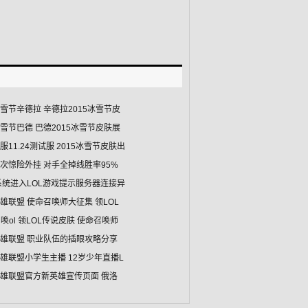
冰雪节辛德拉 辛德拉2015冰雪节皮
冰雪节巴德 巴德2015冰雪节皮肤展
美服11.24测试服 2015冰雪节皮肤出
再次惊险外挂 对手全掉线胜率95%
7系统进入LOL游戏提示服务器连接异
英雄联盟 使命召唤师大征集 领LOL
唤ol 领LOL传说皮肤 使命召唤师
英雄联盟 职业队伍的插眼攻略分享
英雄联盟小学生主播 12岁少年直播L
英雄联盟官方新英雄宣传页面 俄洛