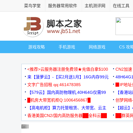
菜鸟学堂
服务器常用软件
主机测评网
在线工具
游戏攻略
手机游戏
网络游戏
CS 攻
<推荐>云服务器注册免费领★充值白拿$100
CN2加速
来【菠萝云】-【买2月送1月】16G内存99元
48H64
文字广告招租 qq:461478385
3000+
▉IP地
【579云】国内高防物理机,40H64G仅需99
【香港站群
元
█机房大带宽机柜Q:1006456867█
创梦网络
【高电机柜】算力托管租赁、大带宽、云主
88元/月
【超云】4
机
香港美国CN2/国内高防服务器██全科云██
██群英网
◆◆◆
广告 商业广告，理性选择
广告 商业广告，理性选择
广告 商业广告，理性选择
广告 商业广告，理性选择
广告 商业广告，理性选择