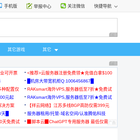
手机版
关注微信
快捷导航
举报中心
性选择
广告 商业广告，理
其它游戏
其它
广告 商业广告，理
，企业可开票
<推荐>云服务器注册免费领★充值白拿$100
器
█机房大带宽机柜Q:1006456867█
多种配置仅
RAKsmart海外VPS,服务器低至7折★免费试
00元起
用★
RAKsmart海外VPS,服务器低至7折★免费试
解决方案
用★
【祥云网络】江苏多线BGP高防仅需399元
/天█
服务器租用/托管-域名空间/认准腾佑科技
30天免费试
▉脚本云▉ChatGPT专用服务器 最低仅需
19元/月