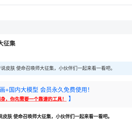
，理性选择
理性选择
师大征集
L传说皮肤 使命召唤师大征集，小伙伴们一起来看一看吧。
rney绘画+国内大模型 会员永久免费使用！
】
翻身，你先需要一个靠谱的工具！
传说皮肤 使命召唤师大征集，小伙伴们一起来看一看吧。