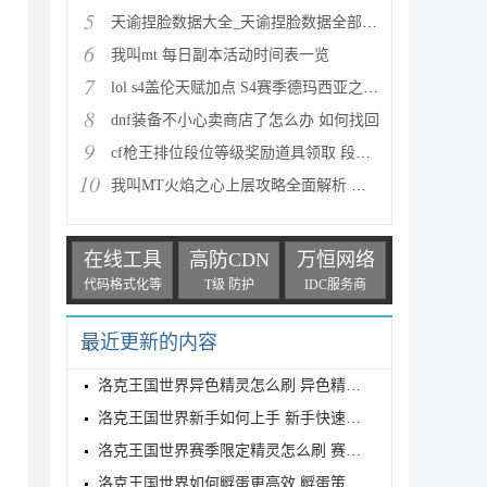
5
天谕捏脸数据大全_天谕捏脸数据全部汇总
6
我叫mt 每日副本活动时间表一览
7
lol s4盖伦天赋加点 S4赛季德玛西亚之力符文与出装推
8
dnf装备不小心卖商店了怎么办 如何找回
9
cf枪王排位段位等级奖励道具领取 段位等级奖励大全
10
我叫MT火焰之心上层攻略全面解析 挑战拉格罗斯
在线工具
高防CDN
万恒网络
代码格式化等
T级 防护
IDC服务商
最近更新的内容
洛克王国世界异色精灵怎么刷 异色精灵高效刷取指南
洛克王国世界新手如何上手 新手快速入门教学
洛克王国世界赛季限定精灵怎么刷 赛季限定奇遇精灵刷
洛克王国世界如何孵蛋更高效 孵蛋策略分享