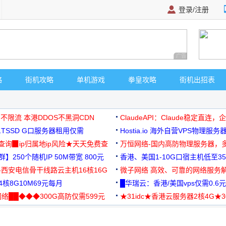
登录/注册
广告 商业广告，理
略
街机攻略
单机游戏
拳皇攻略
街机出招表
 不限流 本港DDOS不黑洞CDN
ClaudeAPI：Claude稳定直连
G1TSSD G口服务器租用仅需
Hostia.io 海外自营VPS物理服务
可免费测试
址查询▉ip归属地ip风险★天天免费查
万恒网络-国内高防物理服务器，
】250个随机IP 50M带宽 800元
99元/月起
香港、美国1-10G口宿主机低至35
-西安电信骨干线路云主机16核16G
微子网络 高效、可靠的网络服务
核8G10M69元每月
█华瑞云：香港/美国vps仅需0.6元
络██◆◆◆300G高防仅需599元
★31idc★香港云服务器2核4G★
用◆