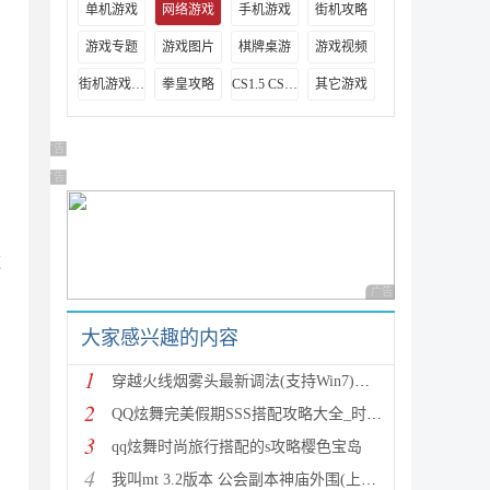
单机游戏
网络游戏
手机游戏
街机攻略
游戏专题
游戏图片
棋牌桌游
游戏视频
街机游戏出招表
拳皇攻略
CS1.5 CS1.6攻略
其它游戏
广告 商业广告，理性选择
广告 商业广告，理性选择
逆
广告 商业广告，理性
大家感兴趣的内容
1
穿越火线烟雾头最新调法(支持Win7)图文攻略
2
QQ炫舞完美假期SSS搭配攻略大全_时尚旅行完美假期1-15
3
qq炫舞时尚旅行搭配的s攻略樱色宝岛
4
我叫mt 3.2版本 公会副本神庙外围(上层)攻略心得