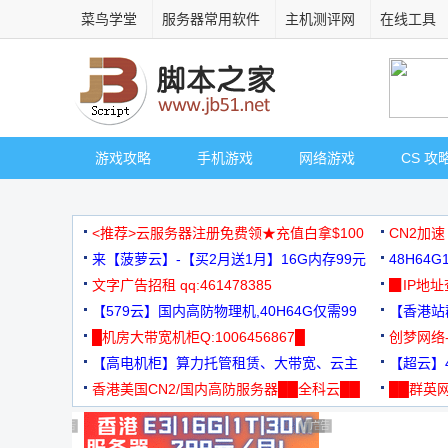
菜鸟学堂
服务器常用软件
主机测评网
在线工具
游戏攻略
手机游戏
网络游戏
CS 攻
<推荐>云服务器注册免费领★充值白拿$100
CN2加速
来【菠萝云】-【买2月送1月】16G内存99元
48H64
文字广告招租 qq:461478385
3000+
▉IP地
【579云】国内高防物理机,40H64G仅需99
【香港站群
元
█机房大带宽机柜Q:1006456867█
创梦网络
【高电机柜】算力托管租赁、大带宽、云主
88元/月
【超云】4
机
香港美国CN2/国内高防服务器██全科云██
██群英网
◆◆◆
广告 商业广告，理性选择
广告 商业广告，理性选择
广告 商业广告，理性选择
广告 商业广告，理性选择