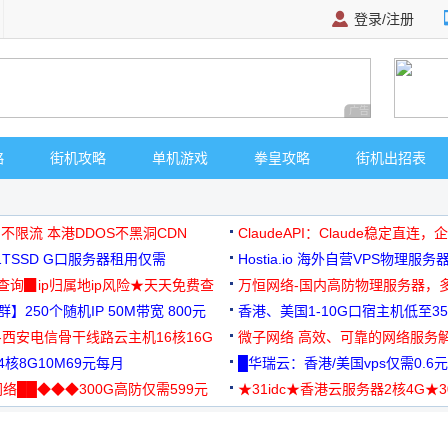
登录/注册
广告 商业广告，理
略
街机攻略
单机游戏
拳皇攻略
街机出招表
 不限流 本港DDOS不黑洞CDN
ClaudeAPI：Claude稳定直连
G1TSSD G口服务器租用仅需
Hostia.io 海外自营VPS物理服务
可免费测试
址查询▉ip归属地ip风险★天天免费查
万恒网络-国内高防物理服务器，
】250个随机IP 50M带宽 800元
99元/月起
香港、美国1-10G口宿主机低至35
-西安电信骨干线路云主机16核16G
微子网络 高效、可靠的网络服务
核8G10M69元每月
█华瑞云：香港/美国vps仅需0.6元
络██◆◆◆300G高防仅需599元
★31idc★香港云服务器2核4G★
用◆