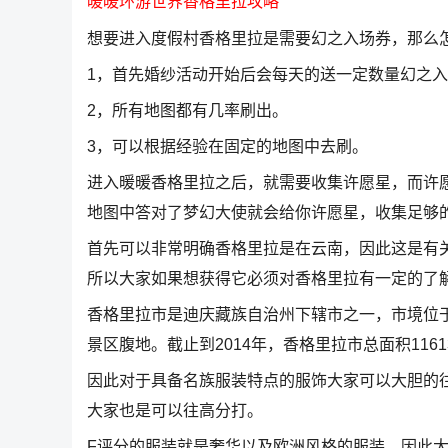
暖暖环游世界香格里拉攻略
想要进入度假村香格里拉是需要幻之入场券，那么
1，首先婚纱活动开始后会每天的送一定数量幻之
2，所有地图都有几率刷出。
3，可以根据经验在固定的地图中去刷。
进入暖暖香格里拉之后，就需要收集许愿星，而许
地图中答对了梦幻大使就会给你许愿星，收集足够
首先可以非常明确香格里拉是在云南，因此这是有
所以大家如果想获得它必须对香格里拉有一定的了
香格里拉市是迪庆藏族自治州下辖市之一，市境位
景区腹地。截止到2014年，香格里拉市总面积116
因此对于具备名族服装特点的服饰大家可以大胆的
大家也是可以往高分打。
F评分的服装就是奢华以及欧洲风格的服装，因此