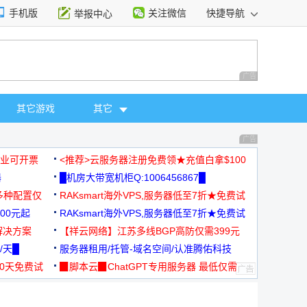
手机版
关注微信
快捷导航
举报中心
性选择
广告 商业广告，理
其它游戏
其它
广告 商业广告，理
，企业可开票
<推荐>云服务器注册免费领★充值白拿$100
器
█机房大带宽机柜Q:1006456867█
多种配置仅
RAKsmart海外VPS,服务器低至7折★免费试
00元起
用★
RAKsmart海外VPS,服务器低至7折★免费试
解决方案
用★
【祥云网络】江苏多线BGP高防仅需399元
/天█
服务器租用/托管-域名空间/认准腾佑科技
30天免费试
▉脚本云▉ChatGPT专用服务器 最低仅需
19元/月