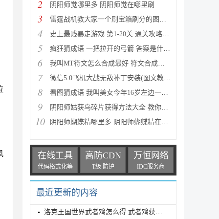
2
阴阳师觉哪里多 阴阳师觉在哪里刷
3
雷霆战机教大家一个刷宝箱刷分的图文教程
4
史上最贱暴走游戏 第1-20关 通关攻略(图文详解)
5
疯狂猜成语 一把拉开的弓箭 答案是什么成语
6
我叫MT符文怎么合成最好 符文合成攻略推荐
7
微信5.0飞机大战无敌补丁安装(图文教程) 高分攻略
拉
8
看图猜成语 我叫美女今年16岁左边一个女人 答案是什么
9
阴阳师姑获鸟碎片获得方法大全 教你如何快速获得姑获
10
，
阴阳师蝴蝶精哪里多 阴阳师蝴蝶精在哪里刷
风
在线工具
高防CDN
万恒网络
代码格式化等
T级 防护
IDC服务商
最近更新的内容
洛克王国世界武者鸡怎么得 武者鸡获得方式