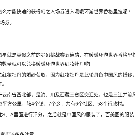
怎么才能快速的获得幻之入场券进入暖暖环游世界香格里拉呢?
入场券。
愿星就是类似之前的梦幻挑战赛五连猜，在暖暖环游世界香格里
的数量就可以兑换暖暖环游世界红妆牡丹啦!
关红妆牡丹的婚纱获取，因为红妆牡丹是此轮具备中国风的婚纱
解。
于云南省西北部，是滇、川及西藏三省区交汇处，也是三江并流
13平方公里，辖4个镇、7个乡，共有6个社区、58个行政村。
往S、A里面进行评分，之后就是中国风的服装了，百美图的服装
大家应该多多注意。