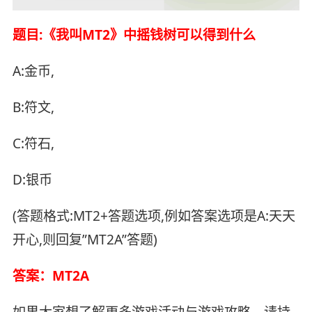
题目:《我叫MT2》中摇钱树可以得到什么
A:金币,
B:符文,
C:符石,
D:银币
(答题格式:MT2+答题选项,例如答案选项是A:天天
开心,则回复”MT2A”答题)
答案：MT2A
如果大家想了解更多游戏活动与游戏攻略，请持