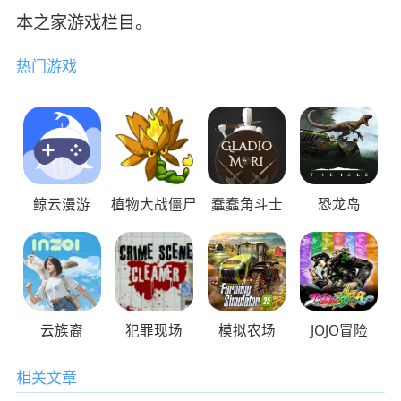
本之家游戏栏目。
热门游戏
鲸云漫游
植物大战僵尸
蠢蠢角斗士
恐龙岛
云族裔
犯罪现场
模拟农场
JOJO冒险
相关文章