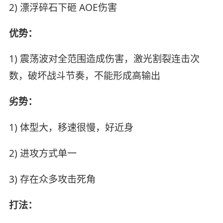
2) 漂浮碎石下砸 AOE伤害
优势：
1) 震荡波对全范围造成伤害，激光割裂连击次
数，破坏战斗节奏，不能形成高输出
劣势：
1) 体型大，移速很慢，好近身
2) 进攻方式单一
3) 存在众多攻击死角
打法：