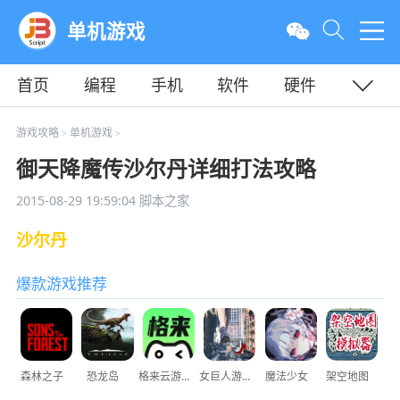
单机游戏
首页
编程
手机
软件
硬件
教程
平面
服务器
游戏攻略
单机游戏
>
>
御天降魔传沙尔丹详细打法攻略
2015-08-29 19:59:04
脚本之家
沙尔丹
爆款游戏推荐
森林之子
恐龙岛
格来云游戏
女巨人游乐场
魔法少女
架空地图