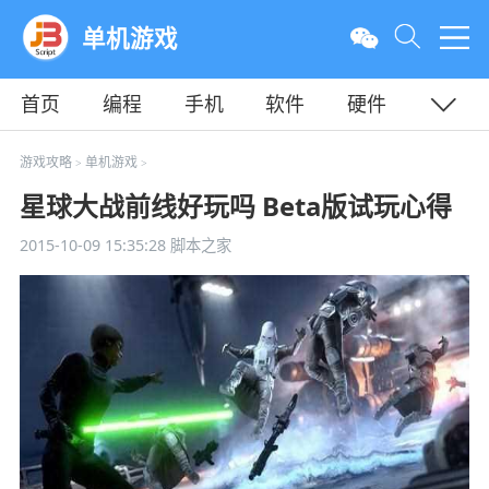
单机游戏
首页
编程
手机
软件
硬件
教程
平面
服务器
游戏攻略
单机游戏
>
>
星球大战前线好玩吗 Beta版试玩心得
2015-10-09 15:35:28
脚本之家