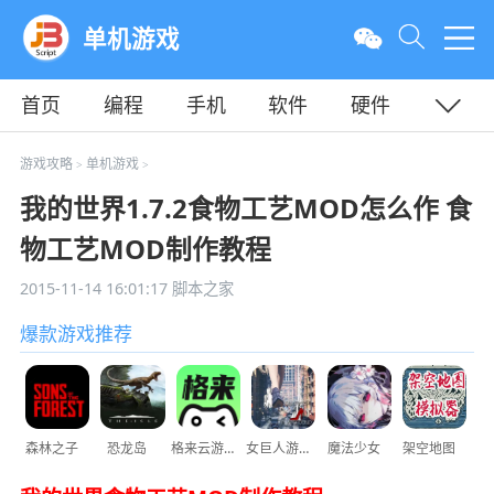
单机游戏
首页
编程
手机
软件
硬件
教程
平面
服务器
游戏攻略
单机游戏
>
>
我的世界1.7.2食物工艺MOD怎么作 食
物工艺MOD制作教程
2015-11-14 16:01:17
脚本之家
爆款游戏推荐
森林之子
恐龙岛
格来云游戏
女巨人游乐场
魔法少女
架空地图