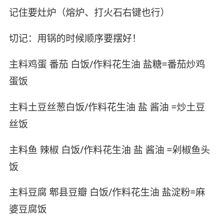
记住要灶炉（熔炉、打火石右键也行）
切记：用锅的时候顺序要摆好！
主料鸡蛋 番茄 白饭/作料花生油 盐糖=番茄炒鸡
蛋饭
主料土豆丝葱白饭/作料花生油 盐 酱油 =炒土豆
丝饭
主料鱼 辣椒 白饭/作料花生油 盐 酱油 =剁椒鱼头
饭
主料豆腐 郫县豆瓣 白饭/作料花生油 盐淀粉=麻
婆豆腐饭