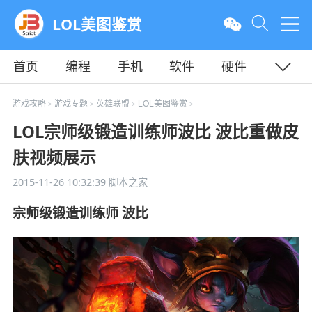
LOL美图鉴赏
首页
编程
手机
软件
硬件
教程
平面
服务器
游戏攻略
游戏专题
英雄联盟
LOL美图鉴赏
>
>
>
>
LOL宗师级锻造训练师波比 波比重做皮
肤视频展示
2015-11-26 10:32:39
脚本之家
宗师级锻造训练师 波比