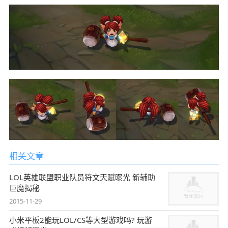
相关文章
LOL英雄联盟职业队员符文天赋曝光 新辅助
巨魔揭秘
2015-11-29
小米平板2能玩LOL/CS等大型游戏吗? 玩游