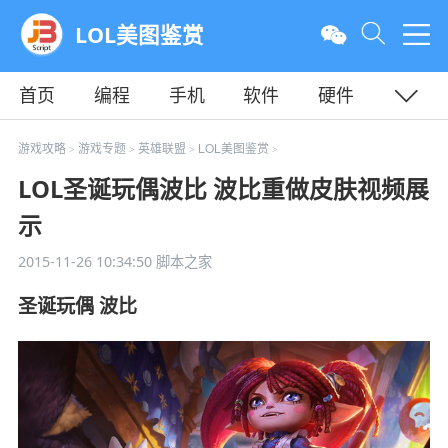
LOL美图鉴赏
首页
编程
手机
软件
硬件
教程
平面
服务器
游戏攻略
游戏专题
英雄联盟
LOL美图鉴赏
>
>
>
>
LOL圣诞玩偶波比 波比重做皮肤视频展
示
2015-11-26 10:34:50
脚本之家
圣诞玩偶 波比