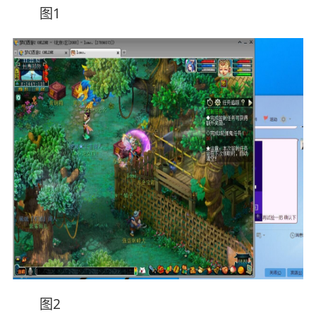
图1
图2