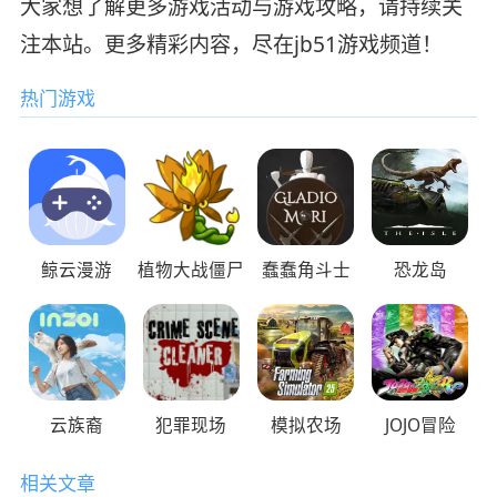
大家想了解更多游戏活动与游戏攻略，请持续关
注本站。更多精彩内容，尽在jb51游戏频道！
热门游戏
鲸云漫游
植物大战僵尸
蠢蠢角斗士
恐龙岛
云族裔
犯罪现场
模拟农场
JOJO冒险
相关文章