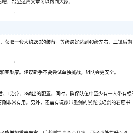
看吧，希望这篇文章可以帮到大家。
，获取一套大约260的装备，等级最好达到40级左右，三镜后期
海和完颜康。建议新手不要尝试单独挑战，组队会更安全。
盾、1治疗、3输出的配置。同时，确保队伍中至少有一人带有棍
青刚非常有用。另外，还需有玩家带重剑的崇光或轻剑的石廪书
。
前者能增加重击伤害，后者则提高会心几率。两者都能提升战斗