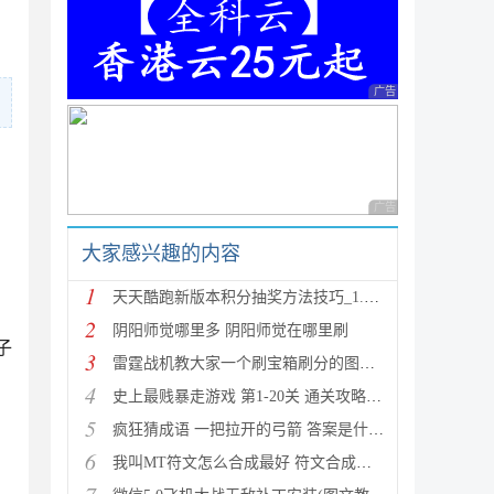
广告 商业广告，理性
广告 商业广告，理性
大家感兴趣的内容
1
天天酷跑新版本积分抽奖方法技巧_1.0.8.0版新人物新坐
2
阴阳师觉哪里多 阴阳师觉在哪里刷
子
3
雷霆战机教大家一个刷宝箱刷分的图文教程
4
史上最贱暴走游戏 第1-20关 通关攻略(图文详解)
5
疯狂猜成语 一把拉开的弓箭 答案是什么成语
6
我叫MT符文怎么合成最好 符文合成攻略推荐