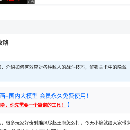
广告 商业广告，理性选择
，理性选择
理性选择
攻略
点，介绍如何有效应对各种敌人的战斗技巧，解锁关卡中的隐藏
rney绘画+国内大模型 会员永久免费使用！
】
翻身，你先需要一个靠谱的工具！
具，很多玩家好奇射雕风尽赵王府怎么打，今天小编就给大家带