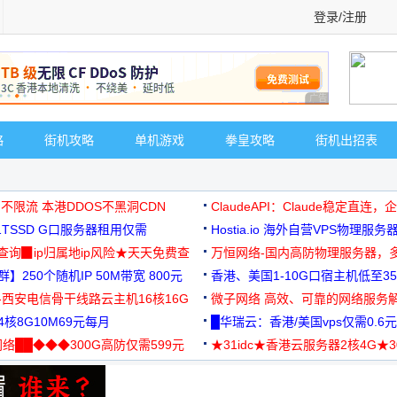
登录/注册
广告 商业广告，理
略
街机攻略
单机游戏
拳皇攻略
街机出招表
 不限流 本港DDOS不黑洞CDN
ClaudeAPI：Claude稳定直连
G1TSSD G口服务器租用仅需
Hostia.io 海外自营VPS物理服务
可免费测试
址查询▉ip归属地ip风险★天天免费查
万恒网络-国内高防物理服务器，
】250个随机IP 50M带宽 800元
99元/月起
香港、美国1-10G口宿主机低至35
-西安电信骨干线路云主机16核16G
微子网络 高效、可靠的网络服务
核8G10M69元每月
█华瑞云：香港/美国vps仅需0.6元
络██◆◆◆300G高防仅需599元
★31idc★香港云服务器2核4G★
用◆