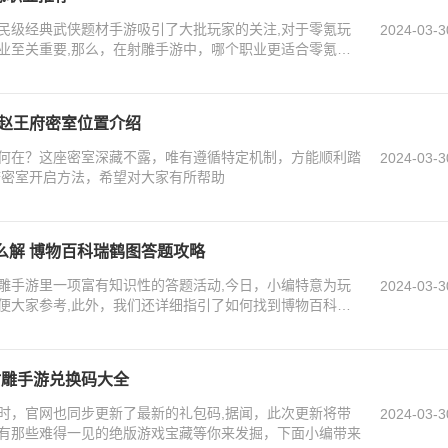
民级经典武侠题材手游吸引了大批玩家的关注,对于零氪玩
2024-03-3
业至关重要,那么，在射雕手游中，哪个职业更适合零氪玩
 赵王府密室位置介绍
何在？这座密室深藏不露，唯有遵循特定机制，方能顺利踏
2024-03-3
府密室开启方法，希望对大家有所帮助
么解 博物百科瑞鹤图答题攻略
雕手游里一项富有知识性的答题活动,今日，小编特意为玩
2024-03-3
便大家参考,此外，我们还详细指引了如何找到博物百科答
 射雕手游兑换码大全
时，官网也同步更新了最新的礼包码,据闻，此次更新将带
2024-03-3
有那些难得一见的绝版游戏宝藏等你来发掘，下面小编带来