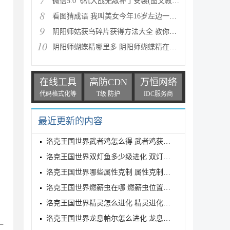
7
微信5.0飞机大战无敌补丁安装(图文教程) 高分攻略
8
看图猜成语 我叫美女今年16岁左边一个女人 答案是什么
9
阴阳师姑获鸟碎片获得方法大全 教你如何快速获得姑获
10
阴阳师蝴蝶精哪里多 阴阳师蝴蝶精在哪里刷
在线工具
高防CDN
万恒网络
代码格式化等
T级 防护
IDC服务商
最近更新的内容
洛克王国世界武者鸡怎么得 武者鸡获得方式
洛克王国世界双灯鱼多少级进化 双灯鱼进化等级介绍
洛克王国世界哪些属性克制 属性克制表分享
洛克王国世界燃薪虫在哪 燃薪虫位置详解
洛克王国世界精灵怎么进化 精灵进化方式
洛克王国世界龙息帕尔怎么进化 龙息帕尔进化介绍
一