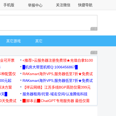
手机版
关注微信
快捷导航
举报中心
性选择
广告 商业广告，理
其它游戏
其它
广告 商业广告，理
，企业可开票
<推荐>云服务器注册免费领★充值白拿$100
器
█机房大带宽机柜Q:1006456867█
多种配置仅
RAKsmart海外VPS,服务器低至7折★免费试
00元起
用★
RAKsmart海外VPS,服务器低至7折★免费试
解决方案
用★
【祥云网络】江苏多线BGP高防仅需399元
/天█
服务器租用/托管-域名空间/认准腾佑科技
30天免费试
▉脚本云▉ChatGPT专用服务器 最低仅需
19元/月