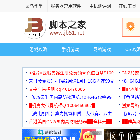
菜鸟学堂
服务器常用软件
主机测评网
在线工具
游戏攻略
手机游戏
网络游戏
CS 攻
<推荐>云服务器注册免费领★充值白拿$100
CN2加速
来【菠萝云】-【买2月送1月】16G内存99元
48H64
文字广告招租 qq:461478385
3000+
▉IP地
【579云】国内高防物理机,40H64G仅需99
【香港站群
元
█机房大带宽机柜Q:1006456867█
创梦网络
【高电机柜】算力托管租赁、大带宽、云主
88元/月
【超云】4
机
香港美国CN2/国内高防服务器██全科云██
██群英网
◆◆◆
广告 商业广告，理性选择
广告 商业广告，理性选择
广告 商业广告，理性选择