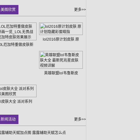
L美图欣赏
更多>>
lol2016原计划皮肤 原
OL厄加特重做皮肤新
英雄联盟lol韦鲁斯皮
lol皮肤大全 派对系列
L新闻活动
更多>>
露露辅助天赋加点图 露露辅助天赋怎么点