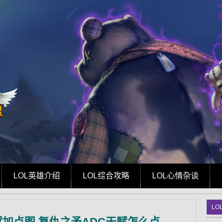
LOL英雄介绍
LOL综合攻略
LOL心情杂谈
LO
赋加点图 复仇之矛ADC天赋怎么点