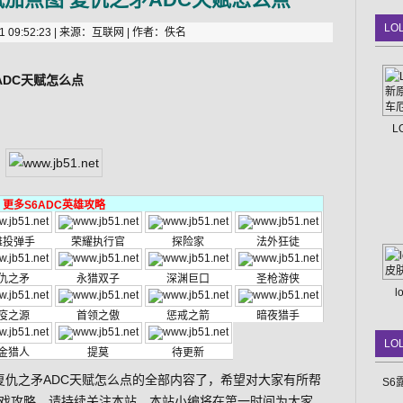
LO
 09:52:23 | 来源：互联网 | 作者：佚名
ADC天赋怎么点
L
更多S6ADC英雄攻略
雄投弹手
荣耀执行官
探险家
法外狂徒
仇之矛
永猎双子
深渊巨口
圣枪游侠
疫之源
首领之傲
惩戒之箭
暗夜猎手
LO
金猎人
提莫
待更新
 复仇之矛ADC天赋怎么点的全部内容了，希望对大家有所帮
S6
戏攻略，请持续关注本站，本站小编将在第一时间为大家