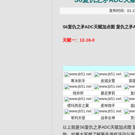
发布时间：01-21
S6复仇之矛ADC天赋加点图 复仇之矛
天赋一：12-18-0
寒冰射手
皮城女警
英
戏命师
暴走萝莉
复
德玛西亚之翼
麦林炮手
瘟
审判天使
战争女神
赏
以上就是S6复仇之矛ADC天赋加点图
助。如果大家想了解更多游戏活动与游