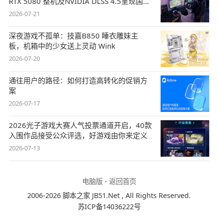
RTX 5080 整机及NVIDIA DLSS 4.5呈现国风
盛宴
2026-07-21
深夜游戏不孤单：技嘉B850 睡衣雕妹主
板，机箱中的少女送上灵动 Wink
2026-07-20
通往用户的路径：如何打造高转化的促销方
案
2026-07-17
2026光子游戏大赛人气投票通道开启，40款
入围作品接受公众评选，好游戏由你来定义
2026-07-13
电脑版
-
返回首页
2006-2026 脚本之家 JB51.Net , All Rights Reserved.
苏ICP备14036222号