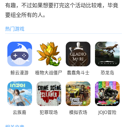
有趣，不过如果想要打完这个活动比较难，毕竟
要组全所有的人。
热门游戏
鲸云漫游
植物大战僵尸
蠢蠢角斗士
恐龙岛
云族裔
犯罪现场
模拟农场
JOJO冒险