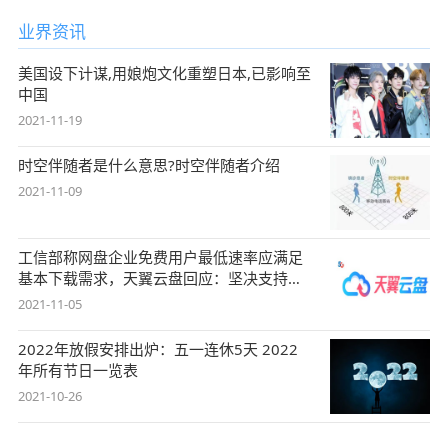
业界资讯
美国设下计谋,用娘炮文化重塑日本,已影响至
中国
2021-11-19
时空伴随者是什么意思?时空伴随者介绍
2021-11-09
工信部称网盘企业免费用户最低速率应满足
基本下载需求，天翼云盘回应：坚决支持，
始终
2021-11-05
2022年放假安排出炉：五一连休5天 2022
年所有节日一览表
2021-10-26