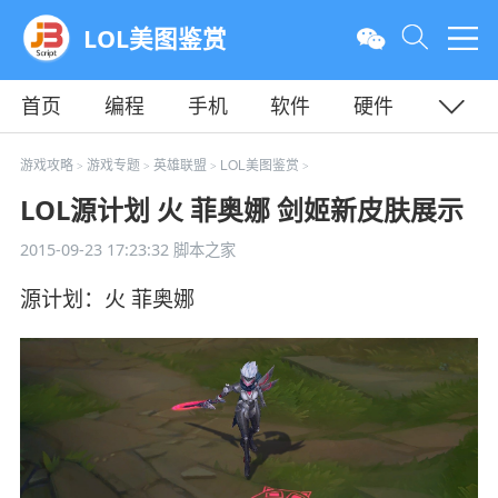
LOL美图鉴赏
首页
编程
手机
软件
硬件
教程
平面
服务器
游戏攻略
游戏专题
英雄联盟
LOL美图鉴赏
>
>
>
>
LOL源计划 火 菲奥娜 剑姬新皮肤展示
2015-09-23 17:23:32
脚本之家
源计划：火 菲奥娜