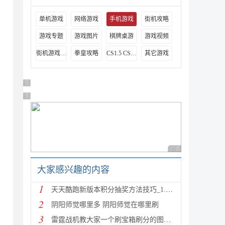
单机游戏
网络游戏
手机游戏
街机攻略
游戏专题
游戏图片
棋牌桌游
游戏视频
街机游戏出招表
拳皇攻略
CS1.5 CS1.6攻略
其它游戏
广告 商业广告，理性选择
广告 商业广告，理性选择
广告 商业广告，理性
大家感兴趣的内容
1
天天酷跑新版本积分抽奖方法技巧_1.0.8.0版新人物新坐
2
阴阳师觉哪里多 阴阳师觉在哪里刷
3
雷霆战机教大家一个刷宝箱刷分的图文教程