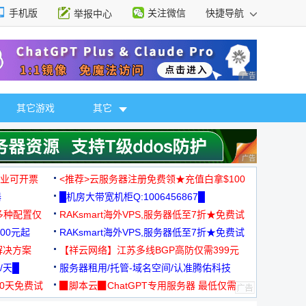
手机版
关注微信
快捷导航
举报中心
性选择
广告 商业广告，理
其它游戏
其它
广告 商业广告，理
，企业可开票
<推荐>云服务器注册免费领★充值白拿$100
器
█机房大带宽机柜Q:1006456867█
多种配置仅
RAKsmart海外VPS,服务器低至7折★免费试
00元起
用★
RAKsmart海外VPS,服务器低至7折★免费试
解决方案
用★
【祥云网络】江苏多线BGP高防仅需399元
/天█
服务器租用/托管-域名空间/认准腾佑科技
30天免费试
▉脚本云▉ChatGPT专用服务器 最低仅需
19元/月