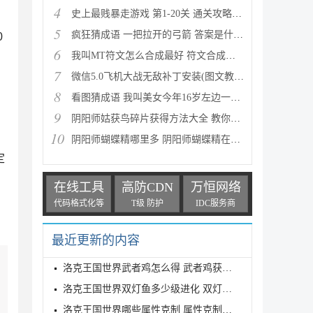
4
史上最贱暴走游戏 第1-20关 通关攻略(图文详解)
5
疯狂猜成语 一把拉开的弓箭 答案是什么成语
0
6
我叫MT符文怎么合成最好 符文合成攻略推荐
7
微信5.0飞机大战无敌补丁安装(图文教程) 高分攻略
8
看图猜成语 我叫美女今年16岁左边一个女人 答案是什么
9
阴阳师姑获鸟碎片获得方法大全 教你如何快速获得姑获
10
阴阳师蝴蝶精哪里多 阴阳师蝴蝶精在哪里刷
定
在线工具
高防CDN
万恒网络
代码格式化等
T级 防护
IDC服务商
最近更新的内容
洛克王国世界武者鸡怎么得 武者鸡获得方式
洛克王国世界双灯鱼多少级进化 双灯鱼进化等级介绍
洛克王国世界哪些属性克制 属性克制表分享