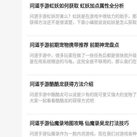
问道手游虹妖如何获取 虹妖加点属性全分析
问道手游虹妖厉害么？虹妖是在游戏中很给力的助手，那
获得方法还不是很清楚，下面小编就说说虹妖是怎么获取
问道手游前期宠物携带推荐 前期神宠盘点
问道手游中，很多玩家在做了一些任务后都是很快就升级
是在用系统赠送的乌龟，这完全是不够用的，那么我们在
问道手游酷酷龙获得方法介绍
问道手游中酷酷龙可以说是少有的既可爱又强大的宠物了
大家一起看看酷酷龙的获得方式吧
问道手游仙魔录地图攻略 仙魔录吴龙打法技巧
问道手游仙魔录作为一款内测游戏，现在我们对游戏各种