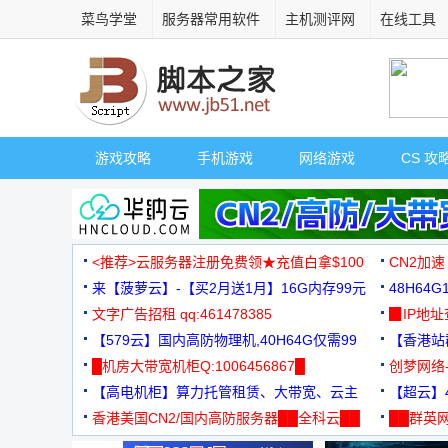
菜鸟学堂
服务器常用软件
主机测评网
在线工具
游戏攻略
手机游戏
网络游戏
CS 攻
<推荐>云服务器注册免费领★充值白拿$100
CN2加速
来【菠萝云】-【买2月送1月】16G内存99元
48H64
文字广告招租 qq:461478385
3000+
▉IP地
【579云】国内高防物理机,40H64G仅需99
【香港站群
元
█机房大带宽机柜Q:1006456867█
创梦网络
【高电机柜】算力托管租赁、大带宽、云主
88元/月
【超云】4
机
香港美国CN2/国内高防服务器██全科云██
██群英网
◆◆◆