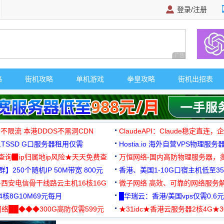
登录/注册
广告 商业广告，理
略
街机攻略
单机游戏
拳皇攻略
街机出招表
 不限流 本港DDOS不黑洞CDN
ClaudeAPI：Claude稳定直连
G1TSSD G口服务器租用仅需
Hostia.io 海外自营VPS物理服务
可免费测试
址查询▉ip归属地ip风险★天天免费查
万恒网络-国内高防物理服务器，
】250个随机IP 50M带宽 800元
99元/月起
香港、美国1-10G口宿主机低至35
-西安电信骨干线路云主机16核16G
微子网络 高效、可靠的网络服务
核8G10M69元每月
█华瑞云：香港/美国vps仅需0.6元
络██◆◆◆300G高防仅需599元
★31idc★香港云服务器2核4G★
用◆