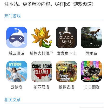
注本站。更多精彩内容，尽在jb51游戏频道！
热门游戏
鲸云漫游
植物大战僵尸
蠢蠢角斗士
恐龙岛
云族裔
犯罪现场
模拟农场
JOJO冒险
相关文章