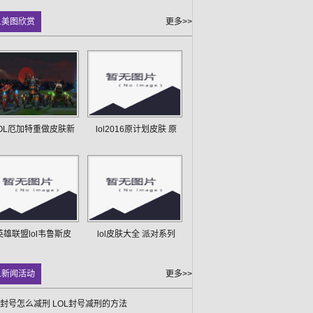
L美图欣赏
更多>>
OL厄加特重做皮肤新
lol2016原计划皮肤 原
英雄联盟lol韦鲁斯皮
lol皮肤大全 派对系列
L新闻活动
更多>>
L封号怎么减刑 LOL封号减刑的方法