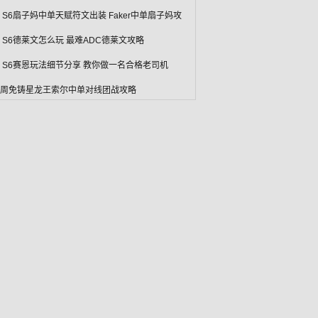
L S6扇子妈中单天赋符文出装 Faker中单扇子妈攻
L S6德莱文怎么玩 最难ADC德莱文攻略
L S6赛恩玩法细节分享 教你做一名合格老司机
L周免铸星龙王索尔中单对线团战攻略