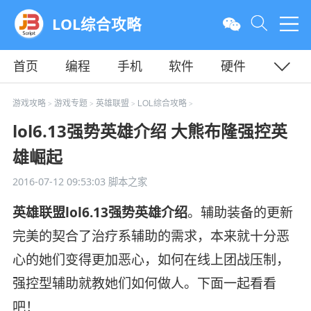
LOL综合攻略
首页
编程
手机
软件
硬件
教程
平面
服务器
游戏攻略
游戏专题
英雄联盟
LOL综合攻略
>
>
>
>
lol6.13强势英雄介绍 大熊布隆强控英
雄崛起
2016-07-12 09:53:03
脚本之家
英雄联盟lol6.13强势英雄介绍
。辅助装备的更新
完美的契合了治疗系辅助的需求，本来就十分恶
心的她们变得更加恶心，如何在线上团战压制，
强控型辅助就教她们如何做人。下面一起看看
吧！