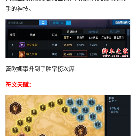
手的神技。
蕾欧娜攀升到了胜率榜次席
符文天赋：