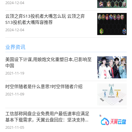
2024-12-04
云顶之弈S13投机者大嘴怎么玩 云顶之弈
S13投机者大嘴阵容推荐
2024-12-04
业界资讯
美国设下计谋,用娘炮文化重塑日本,已影响至
中国
2021-11-19
时空伴随者是什么意思?时空伴随者介绍
2021-11-09
工信部称网盘企业免费用户最低速率应满足
基本下载需求，天翼云盘回应：坚决支持，
始终
2021-11-05