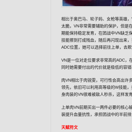
相比于奥巴马、轮子妈、女枪等英雄，
太脆，VN非常需要辅助的保护，但是
期能保持稳定发育，在团战中VN缺乏
技能擦到打成残血，随后再闪现出来，
ADC位置，她可以选择前往上单，去
VN是一位对走位要求非常高的ADC，
同时她需要付出的代价就是极低的容错
肉VN相比于肉锐雯，可行性会高出许
领先，依旧可以利用高等级的W技能，
身肉装的VN很难被敌人秒杀，这样发
上单肉VN前期买出一两件必要的核心
装提升血量抗性，承担团战中的半前排
天赋符文