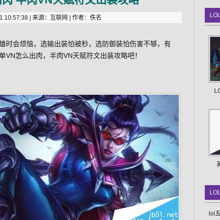
LO
 10:57:38 | 来源：互联网 | 作者：佚名
雄时会烦恼，选输出装怕被秒，选防御装怕伤害不够，有
上单VN怎么出肉，半肉VN天赋符文出装攻略吧！
L
LO
lo