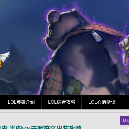
LOL英雄介绍
LOL综合攻略
LOL心情杂谈
LO
么出肉 半肉VN天赋符文出装攻略