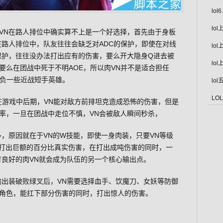
lo
lo
VN在路人排位中确实算不上是一个好选择，首先由于身板
在路人排位中，队友往往会缺乏对ADC的保护，即使在对线
lo
保护，往往没办法打出应有的伤害，要么开大隐身Q进去被
lo
要么在团战中死于不明AOE，所以肉VN并不是适合担任
欺负一些近战短手英雄。
lo
LO
在游戏中后期，VN能对敌方前排坦克造成恐怖的伤害，但是
率，一旦在团战中走位不慎，VN会被敌人瞬间秒杀，
多，原因就在于VN的W技能，即使一身肉装，只要VN等级
打出巨额的百分比真实伤害，在打出成吨伤害的同时，一
育良好的肉VN就会成为队伍的另一个核心输出点。
输出装破败绿叉后，VN需要选择血手、饮魔刀、女妖等防御
角色，能扛下部分伤害的同时，打出惊人的伤害。