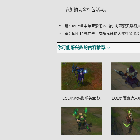
参加抽现金红包活动。
上一篇：
lol上单中单亚索怎么出肉 肉亚索天赋符
下一篇：
lol6.14高胜率日女曙光辅助天赋符文出
你可能感兴趣的内容推荐>>
LOL邪鸦魅影乐芙兰 妖
LOL梦魇泰达米