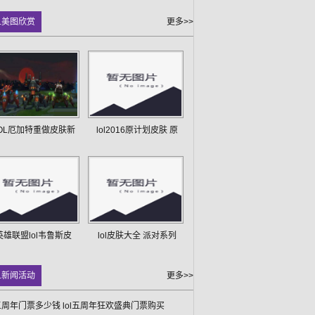
L美图欣赏
更多>>
OL厄加特重做皮肤新
lol2016原计划皮肤 原
英雄联盟lol韦鲁斯皮
lol皮肤大全 派对系列
L新闻活动
更多>>
l五周年门票多少钱 lol五周年狂欢盛典门票购买