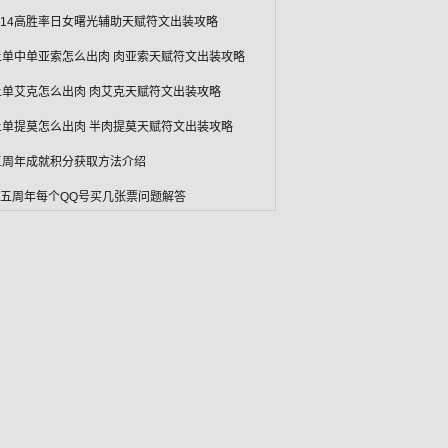
l6.14高胜率日女曙光辅助天赋符文出装攻略
l上单中单亚索怎么出肉 肉亚索天赋符文出装攻略
l上单艾克怎么出肉 肉艾克天赋符文出装攻略
l上单提莫怎么出肉 半肉提莫天赋符文出装攻略
l五周年成就积分获取方法介绍
L五周年每个QQ号买几张票问题解答