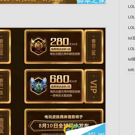
LO
LO
LO
lo
LO
lo
lo