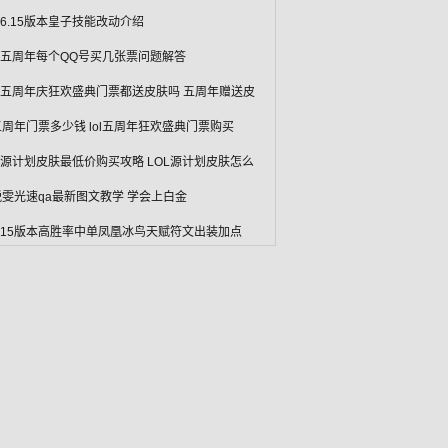
L6.15版本皇子技能改动介绍
L五周年每个QQ号买几张票问题解答
L五周年庆狂欢盛典门票都送皮肤吗 五周年赠送皮
l五周年门票多少钱 lol五周年狂欢盛典门票购买
L源计划皮肤最低价购买攻略 LOL源计划皮肤怎么
l锐雯光速qa最新图文教学 学会上白金
l6.15版本高胜率中单凤凰冰鸟天赋符文出装加点