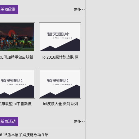
L美图欣赏
更多>>
OL厄加特重做皮肤新
lol2016原计划皮肤 原
英雄联盟lol韦鲁斯皮
lol皮肤大全 派对系列
L新闻活动
更多>>
L6.15版本扇子妈技能改动介绍