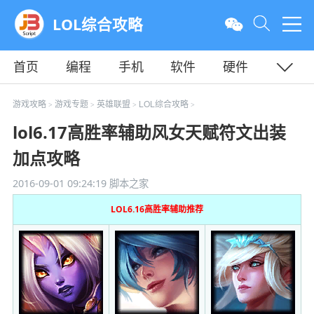
LOL综合攻略
首页
编程
手机
软件
硬件
教程
平面
服务器
游戏攻略
游戏专题
英雄联盟
LOL综合攻略
>
>
>
>
lol6.17高胜率辅助风女天赋符文出装
加点攻略
2016-09-01 09:24:19
脚本之家
LOL6.16高胜率辅助推荐