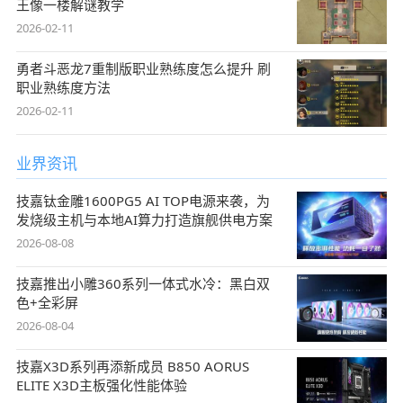
王像一楼解谜教学
2026-02-11
勇者斗恶龙7重制版职业熟练度怎么提升 刷
职业熟练度方法
2026-02-11
业界资讯
技嘉钛金雕1600PG5 AI TOP电源来袭，为
发烧级主机与本地AI算力打造旗舰供电方案
2026-08-08
技嘉推出小雕360系列一体式水冷：黑白双
色+全彩屏
2026-08-04
技嘉X3D系列再添新成员 B850 AORUS
ELITE X3D主板强化性能体验