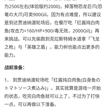
为2500左右(体验版约2000)，掉落物恐龙巨爪(恐
竜の大爪)可卖900Gil。因为有点难度，所以建议
是到达贾迪纳渡轮场后，在餐厅吃「红酱炖白肉
鱼(攻击力+160/HP+900/毒无效，2000Gil)」再
来挑战。可以先偷跑到克拉斯特姆水道拿「飞龙
之枪」与「英雄之盾」，能力树也能点出更多的
能力。
战前准备：
1、 到贾迪纳渡轮场吃「红酱炖白肉鱼(白身鱼の
トマトソース煮込み)」。其实就算是游戏一开始
的状态，吃完白肉鱼就可以上了，不过为了打快
一点，可以再做以下淮备。