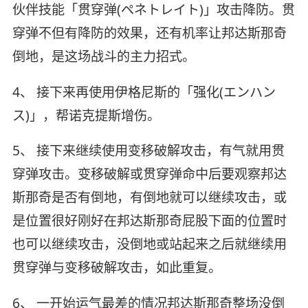
伙伴技能「贯穿弹(ペネトレイト)」攻击降防。贯
穿弹不但有降防的效果，还有机率让邦达斯那奇
倒地，是这场战斗的主力招式。
4、 接下来再使用伊格尼斯的「强化(エンハン
ス)」，帮诺克提斯增伤。
5、 接下来继续使用变移破解攻击，有气就用贯
穿弹攻击。变移破解或贯穿弹命中后要观察邦达
斯那奇是否有倒地，有倒地就可以继续攻击，或
是位置很好刚好在邦达斯那奇屁股下面的位置时
也可以继续攻击，没倒地或站起来之后就继续用
贯穿弹与变移破解攻击，如此重复。
6、 一开始运气最差的情况邦达斯那奇整场没倒