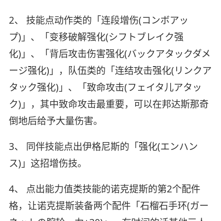
2、 技能点动作类的「连段增伤(コンボアッ
プ)」、「变移破解强化(シフトブレイク强
化)」、「背后攻击伤害强化(バックアタックダメ
ージ强化)」，队伍类的「连结攻击强化(リンクア
タック强化)」、「致命攻击(フェイタ儿アタッ
ク)」，其中致命攻击最重要，可以在邦达斯那奇
倒地后给予大量伤害。
3、 同伴技能点出伊格尼斯的「强化(エンハン
ス)」这招增伤技。
4、 点出能力值类技能的诺克提斯的第2个配件
格，让诺克提斯装备两个配件「石榴石手环(ガー