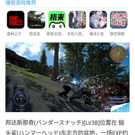
爆款游戏推荐
森林之子
恐龙岛
格来云游戏
女巨人游乐场
魔法少女
架空地图
邦达斯那奇(バンダースナッチ)[Lv38]位置在 鎚
头鲨(ハンマーヘッド)东北方的盆地，一场EXP约