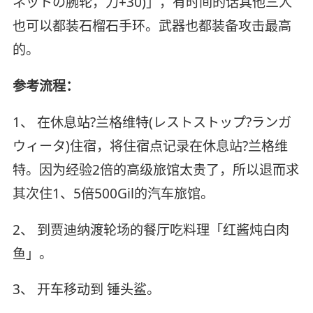
ネットの腕轮，力+30)」，有时间的话其他三人
也可以都装石榴石手环。武器也都装备攻击最高
的。
参考流程：
1、 在休息站?兰格维特(レストストップ?ランガ
ウィータ)住宿，将住宿点记录在休息站?兰格维
特。因为经验2倍的高级旅馆太贵了，所以退而求
其次住1、5倍500Gil的汽车旅馆。
2、 到贾迪纳渡轮场的餐厅吃料理「红酱炖白肉
鱼」。
3、 开车移动到 锤头鲨。