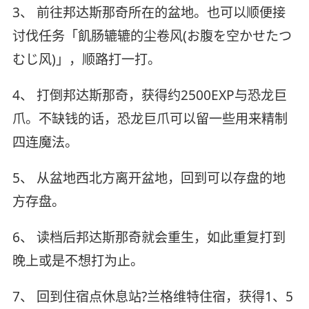
3、 前往邦达斯那奇所在的盆地。也可以顺便接
讨伐任务「飢肠辘辘的尘卷风(お腹を空かせたつ
むじ风)」，顺路打一打。
4、 打倒邦达斯那奇，获得约2500EXP与恐龙巨
爪。不缺钱的话，恐龙巨爪可以留一些用来精制
四连魔法。
5、 从盆地西北方离开盆地，回到可以存盘的地
方存盘。
6、 读档后邦达斯那奇就会重生，如此重复打到
晚上或是不想打为止。
7、 回到住宿点休息站?兰格维特住宿，获得1、5