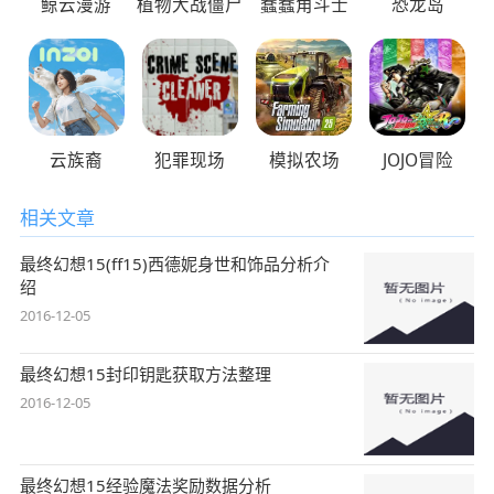
鲸云漫游
植物大战僵尸
蠢蠢角斗士
恐龙岛
云族裔
犯罪现场
模拟农场
JOJO冒险
相关文章
最终幻想15(ff15)西德妮身世和饰品分析介
绍
2016-12-05
最终幻想15封印钥匙获取方法整理
2016-12-05
最终幻想15经验魔法奖励数据分析