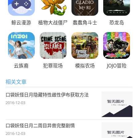
鲸云漫游
植物大战僵尸
蠢蠢角斗士
恐龙岛
云族裔
犯罪现场
模拟农场
JOJO冒险
相关文章
口袋妖怪日月隐藏特性雌性伊布获取方法
2016-12-03
口袋妖怪日月二周目异兽完整剧情
2016-12-03