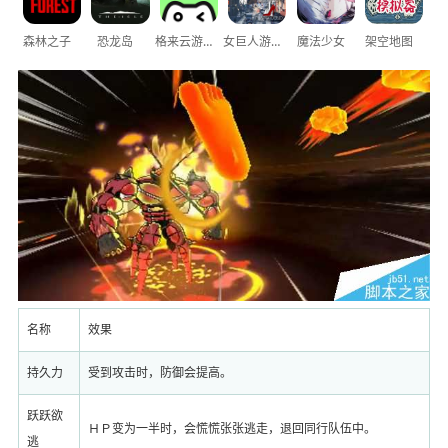
森林之子
恐龙岛
格来云游戏
女巨人游乐场
魔法少女
架空地图
名称
效果
持久力
受到攻击时，防御会提高。
跃跃欲
ＨＰ变为一半时，会慌慌张张逃走，退回同行队伍中。
逃