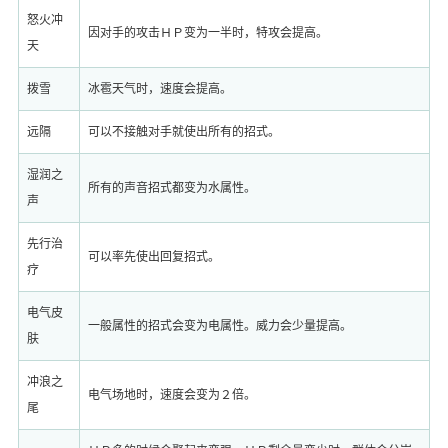
怒火冲
因对手的攻击ＨＰ变为一半时，特攻会提高。
天
拨雪
冰雹天气时，速度会提高。
远隔
可以不接触对手就使出所有的招式。
湿润之
所有的声音招式都变为水属性。
声
先行治
可以率先使出回复招式。
疗
电气皮
一般属性的招式会变为电属性。威力会少量提高。
肤
冲浪之
电气场地时，速度会变为２倍。
尾