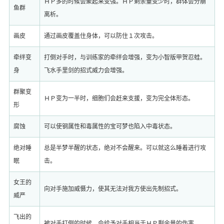
ＨＰ多的时候会聚起来变强。ＨＰ剩余量变少时，群体会分崩
鱼群
离析。
画皮
通过画皮覆盖住身体，可以防住１次攻击。
牵绊变
打倒对手时，与训练家的牵绊会增强，变为小智版甲贺忍蛙。
身
飞水手里剑的招式威力会增强。
群聚变
ＨＰ变为一半时，细胞们会赶来支援，变为完全体形态。
形
腐蚀
可以使钢属性和毒属性的宝可梦也陷入中毒状态。
绝对睡
总是半梦半醒的状态，绝对不会醒来。可以就这么睡着进行攻
眠
击。
女王的
向对手施加威慑力，使其无法对我方使出先制招式。
威严
飞出的
被对手打倒的时候，会给予对手相当于ＨＰ剩余量的伤害。