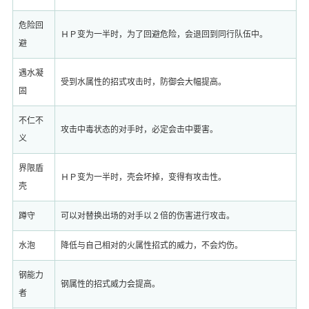
危险回
ＨＰ变为一半时，为了回避危险，会退回到同行队伍中。
避
遇水凝
受到水属性的招式攻击时，防御会大幅提高。
固
不仁不
攻击中毒状态的对手时，必定会击中要害。
义
界限盾
ＨＰ变为一半时，壳会坏掉，变得有攻击性。
壳
蹲守
可以对替换出场的对手以２倍的伤害进行攻击。
水泡
降低与自己相对的火属性招式的威力，不会灼伤。
钢能力
钢属性的招式威力会提高。
者