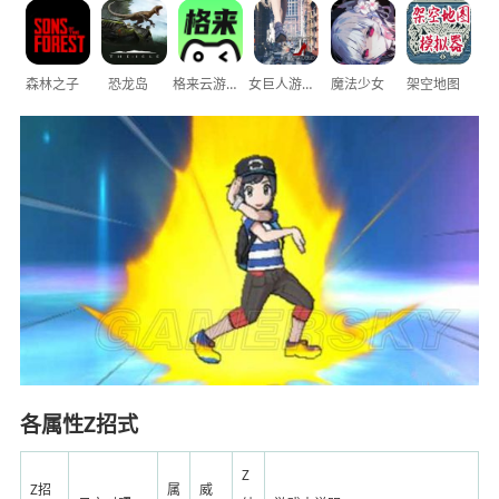
森林之子
恐龙岛
格来云游戏
女巨人游乐场
魔法少女
架空地图
各属性Z招式
Z
Z招
属
威