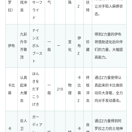
罗
戏冲
サーフ
气
殊
伏
Z
让对手陷入麻痹状
拉）
浪
ライ
特
态。
ド
ナイ
九彩
得到Z力量的伊布
ンエ
伊
升华
一
变
珍
将借助进化后伙伴
伊布
ボル
ー
布
齐聚
般
化
藏
们的力量，大幅提
ブース
Z
顶
高能力。
ト
ほん
认真
卡
终
通过Z力量使得认
きを
卡比
起来
一
物
比
极
真起来的卡比兽跃
だす
210
兽
大爆
般
理
兽
冲
动巨大身躯，全力
こう
击
Z
击
向对手发动袭击。
げき
ガー
巨人
通过Z力量得到阿
ディア
自
卡
卫
卡
罗拉之力的土地神