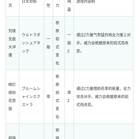
日文对照
纯
游戏内说明
式
性
力
晶
依
究极
原
ウルトラダ
一
通过Z力量气势猛烈地全力撞上对
无敌
一
招
ッシュアタ
般
手。威力会根据原来的招式而改
大冲
般
式
ック
Z
变。
撞
变
化
依
绚烂
原
ブルームシ
通过Z力量借助花草的能量，全力
缤纷
招
草
ャインエク
草
攻击对手。威力会根据原来的招
花怒
式
Z
ストラ
式而改变。
放
变
化
依
超强
原