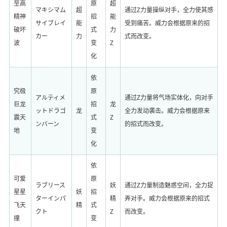
至高
原
超
マキシマム
超
通过Z力量操纵对手，全力使其感
精神
招
能
サイブレイ
能
受到痛苦。威力会根据原来的招
破坏
式
力
カー
力
式而改变。
波
变
Z
化
依
究极
原
アルティメ
通过Z力量将气场实体化，向对手
巨龙
招
龙
ットドラゴ
龙
全力发动袭击。威力会根据原来
震天
式
Z
ンバーン
的招式而改变。
地
变
化
依
可爱
原
ラブリース
妖
通过Z力量制造魅惑空间，全力捉
星星
妖
招
ターインパ
精
弄对手。威力会根据原来的招式
飞天
精
式
クト
Z
而改变。
撞
变