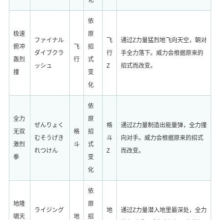
依
极速
原
ファイナル
飞
通过Z力量猛烈地飞向天空，朝对
俯冲
飞
招
ダイブクラ
行
手全力落下。威力会根据原来的
轰烈
行
式
ッシュ
Z
招式而改变。
撞
变
化
依
全力
原
ぜんりょく
格
通过Z力量制造出能量弹，全力撞
无双
格
招
むそうげき
斗
向对手。威力会根据原来的招式
激烈
斗
式
れつけん
Z
而改变。
拳
变
化
依
地隆
原
ライジング
地
通过Z力量潜入地里最深处，全力
啸天
地
招