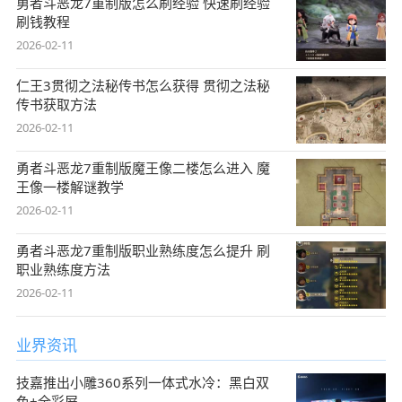
勇者斗恶龙7重制版怎么刷经验 快速刷经验
刷钱教程
2026-02-11
仁王3贯彻之法秘传书怎么获得 贯彻之法秘
传书获取方法
2026-02-11
勇者斗恶龙7重制版魔王像二楼怎么进入 魔
王像一楼解谜教学
2026-02-11
勇者斗恶龙7重制版职业熟练度怎么提升 刷
职业熟练度方法
2026-02-11
业界资讯
技嘉推出小雕360系列一体式水冷：黑白双
色+全彩屏