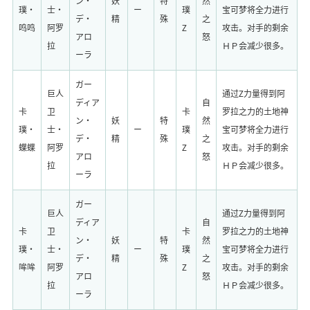
ン・
妖
特
然
璞・
士・
ー
璞
宝可梦将全力进行
デ・
精
殊
之
鸣鸣
阿罗
Z
攻击。对手的剩余
アロ
怒
拉
ＨＰ会减少很多。
ーラ
ガー
巨人
通过Z力量得到阿
ディア
自
卡
卫
卡
罗拉之力的土地神
ン・
妖
特
然
璞・
士・
ー
璞
宝可梦将全力进行
デ・
精
殊
之
蝶蝶
阿罗
Z
攻击。对手的剩余
アロ
怒
拉
ＨＰ会减少很多。
ーラ
ガー
巨人
通过Z力量得到阿
ディア
自
卡
卫
卡
罗拉之力的土地神
ン・
妖
特
然
璞・
士・
ー
璞
宝可梦将全力进行
デ・
精
殊
之
哞哞
阿罗
Z
攻击。对手的剩余
アロ
怒
拉
ＨＰ会减少很多。
ーラ