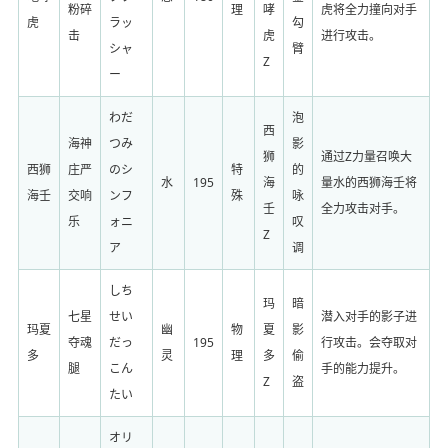
粉碎
理
哮
虎将全力撞向对手
虎
ラッ
勾
击
虎
进行攻击。
シャ
臂
Z
ー
わだ
泡
西
海神
つみ
影
狮
通过Z力量召唤大
西狮
庄严
のシ
特
的
水
195
海
量水的西狮海壬将
海壬
交响
ンフ
殊
咏
壬
全力攻击对手。
乐
ォニ
叹
Z
ア
调
しち
玛
暗
七星
せい
潜入对手的影子进
玛夏
幽
物
夏
影
夺魂
だっ
195
行攻击。会夺取对
多
灵
理
多
偷
腿
こん
手的能力提升。
Z
盗
たい
オリ