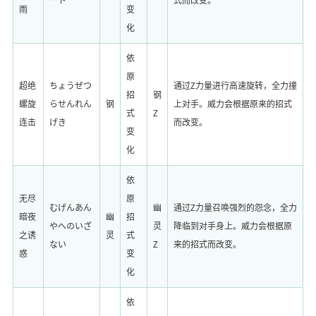
ート
式而改变。
雨
变
化
依
原
超绝
ちょうぜつ
通过Z力量进行高速旋转，全力撞
招
钢
螺旋
らせんれん
钢
上对手。威力会根据原来的招式
式
Z
连击
げき
而改变。
变
化
依
无尽
原
むげんあん
幽
通过Z力量召唤强烈的怨念，全力
暗夜
幽
招
やへのいざ
灵
降临到对手身上。威力会根据原
之诱
灵
式
ない
Z
来的招式而改变。
惑
变
化
依