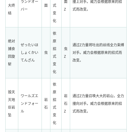
ランドオー
面
撞上对手。威力会根据原来的招
大终
面
式
バー
Z
式而改变。
结
变
化
依
绝对
原
ぜったいほ
通过Z力量将吐出的丝线全力束缚
捕食
招
虫
しょくかい
虫
对手。威力会根据原来的招式而
回旋
式
Z
てんざん
改变。
斩
变
化
依
毁天
原
ワールズエ
岩
通过Z力量召唤大大的岩山，全力
灭地
岩
招
ンドフォー
石
撞向对手。威力会根据原来的招
巨岩
石
式
ル
Z
式而改变。
坠
变
化