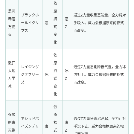
依
黑洞
原
ブラックホ
通过Z力量收集恶能量，全力将对
吞噬
招
恶
ールイクリ
恶
手吸入。威力会根据原来的招式
万物
式
Z
プス
而改变。
灭
变
化
依
激狂
原
レイジング
通过Z力量急剧降低气温，全力冰
大地
招
冰
ジオフリー
冰
冻对手。威力会根据原来的招式
万里
式
Z
ズ
而改变。
冰
变
化
依
强酸
原
アシッドポ
通过Z力量使毒沼涌起，全力让对
剧毒
招
毒
イズンデリ
毒
手沉下去。威力会根据原来的招
灭绝
式
Z