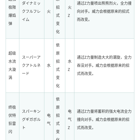
ダイナミッ
通过Z力量喷出熊熊烈火，全力撞
极限
招
火
クフルフレ
火
向对手。威力会根据原来的招式
爆焰
式
Z
イム
而改变。
弹
变
化
依
超级
原
スーパーア
通过Z力量制造大大的潮旋，全力
水流
招
水
クアトルネ
水
吞没对手。威力会根据原来的招
大漩
式
Z
ード
式而改变。
涡
变
化
依
终极
原
スパーキン
电
通过Z力量将蓄积的强大电流全力
伏特
电
招
グギガボル
气
撞向对手。威力会根据原来的招
狂雷
气
式
ト
Z
式而改变。
闪
变
化