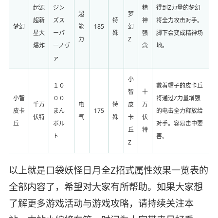
起源
ジン
精
得到Z力量的梦幻
超
梦
超新
ズス
特
神
将全力攻击对手。
梦幻
能
185
幻
星大
ーパ
殊
强
脚下会变成精神场
力
Z
爆炸
ーノヴ
念
地。
ァ
小
１０
戴着帽子的皮卡丘
智
十
小智
００
将通过Z力量增强
千万
电
特
皮
万
皮卡
まん
175
的电击全力释放给
伏特
气
殊
卡
伏
丘
ボル
对手。容易击中要
丘
特
ト
害。
Z
以上就是口袋妖怪日月全Z招式属性效果一览表的
全部内容了，希望对大家有所帮助。如果大家想
了解更多游戏活动与游戏攻略，请持续关注本