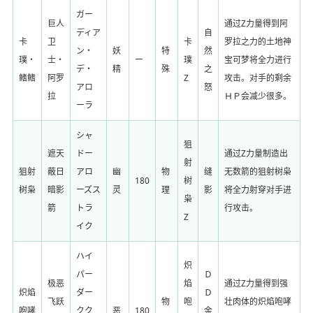
ガー
巨人
通过Z力量得到阿
ディア
自
卡
卫
卡
罗拉之力的土地神
ン・
妖
特
然
璞・
士・
ー
璞
宝可梦将全力进行
デ・
精
殊
之
鳍鳍
阿罗
Z
攻击。对手的剩余
アロ
怒
拉
ＨＰ会减少很多。
ーラ
シャ
狙
遮天
ドー
通过Z力量制造出
射
狙射
蔽日
アロ
幽
物
缝
无数箭的狙射树枭
180
树
树枭
暗影
ーズス
灵
理
影
将全力射穿对手进
枭
箭
トラ
行攻击。
Z
イク
ハイ
炽
パー
Ｄ
极恶
焰
通过Z力量得到强
炽焰
ダー
Ｄ
飞跃
物
咆
壮肉体的炽焰咆哮
咆哮
クク
恶
180
金