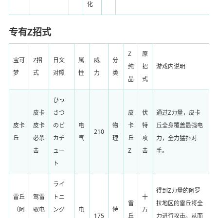
化
专有Z招式
Z
原
宝可
Z招
日文
属
威
分
纯
招
游戏内说明
梦
式
对照
性
力
类
晶
式
ひっ
皮卡
さつ
皮
伏
通过Z力量，皮卡
皮卡
皮卡
のピ
电
物
卡
特
丘全身覆盖最强电
210
丘
必杀
カチ
气
理
丘
攻
力，全力猛扑对
击
ュー
Z
击
手。
ト
ライ
得到Z力量的阿罗
雷丘
驾雷
トニ
十
雷
拉地区的雷丘将全
（阿
驭电
ング
电
特
万
175
丘
力进行攻击。从而