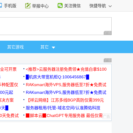
手机版
关注微信
快捷导航
举报中心
性选择
广告 商业广告，理
其它游戏
其它
广告 商业广告，理
，企业可开票
<推荐>云服务器注册免费领★充值白拿$100
器
█机房大带宽机柜Q:1006456867█
多种配置仅
RAKsmart海外VPS,服务器低至7折★免费试
00元起
用★
RAKsmart海外VPS,服务器低至7折★免费试
解决方案
用★
【祥云网络】江苏多线BGP高防仅需399元
/天█
服务器租用/托管-域名空间/认准腾佑科技
30天免费试
▉脚本云▉ChatGPT专用服务器 最低仅需
19元/月