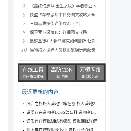
5
《最终幻想14:重生之境》学者职业入门指南
6
侠盗飞车罪恶都市任务图文攻略大全
7
三国志曹操传详细攻略（全）
8
保卫萝卜深海10：详细图文攻略
9
黑道圣徒4 人物马赛克如何删除 让你满足色狼的需求
10
怪物猎人世界大剑铁山靠娱乐向配装分享
在线工具
高防CDN
万恒网络
代码格式化等
T级 防护
IDC服务商
最近更新的内容
风启之旅旅人营地宝箱在哪 旅人营地2个宝箱位置介绍
识质存在造物者BOSS怎么打 造物者BOSS打法介绍
识质存在模拟训练有哪些 模拟训练详解
识质存在游戏时长多少 流程时长介绍