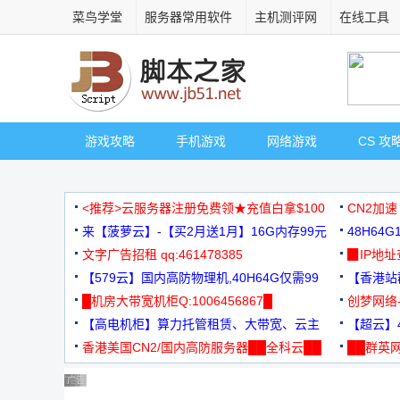
菜鸟学堂
服务器常用软件
主机测评网
在线工具
游戏攻略
手机游戏
网络游戏
CS 攻
<推荐>云服务器注册免费领★充值白拿$100
CN2加速
来【菠萝云】-【买2月送1月】16G内存99元
48H64
文字广告招租 qq:461478385
3000+
▉IP地
【579云】国内高防物理机,40H64G仅需99
【香港站群
元
█机房大带宽机柜Q:1006456867█
创梦网络
【高电机柜】算力托管租赁、大带宽、云主
88元/月
【超云】4
机
香港美国CN2/国内高防服务器██全科云██
██群英网
◆◆◆
广告 商业广告，理性选择
广告 商业广告，理性选择
广告 商业广告，理性选择
广告 商业广告，理性选择
广告 商业广告，理性选择