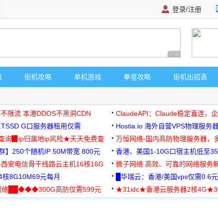
登录/注册
广告 商业广告，理
略
街机攻略
单机游戏
拳皇攻略
街机出招表
 不限流 本港DDOS不黑洞CDN
ClaudeAPI：Claude稳定直连
G1TSSD G口服务器租用仅需
Hostia.io 海外自营VPS物理服务
可免费测试
址查询▉ip归属地ip风险★天天免费查
万恒网络-国内高防物理服务器，
】250个随机IP 50M带宽 800元
99元/月起
香港、美国1-10G口宿主机低至35
-西安电信骨干线路云主机16核16G
微子网络 高效、可靠的网络服务
核8G10M69元每月
█华瑞云：香港/美国vps仅需0.6元
络██◆◆◆300G高防仅需599元
★31idc★香港云服务器2核4G★
用◆