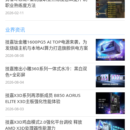
职业熟练度方法
2026-02-11
业界资讯
技嘉钛金雕1600PG5 AI TOP电源来袭，为
发烧级主机与本地AI算力打造旗舰供电方案
2026-08-08
技嘉推出小雕360系列一体式水冷：黑白双
色+全彩屏
2026-08-04
技嘉X3D系列再添新成员 B850 AORUS
ELITE X3D主板强化性能体验
2026-08-03
技嘉X3D鸡血模式2.0强化平台调校 释放
AMD X3D处理器性能潜力