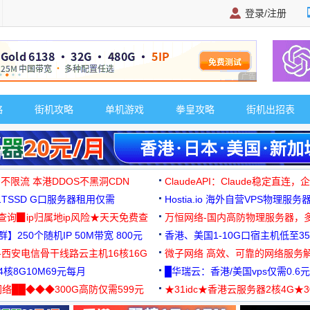
登录/注册
广告 商业广告，理
略
街机攻略
单机游戏
拳皇攻略
街机出招表
 不限流 本港DDOS不黑洞CDN
ClaudeAPI：Claude稳定直连
G1TSSD G口服务器租用仅需
Hostia.io 海外自营VPS物理服务
可免费测试
址查询▉ip归属地ip风险★天天免费查
万恒网络-国内高防物理服务器，
】250个随机IP 50M带宽 800元
99元/月起
香港、美国1-10G口宿主机低至35
-西安电信骨干线路云主机16核16G
微子网络 高效、可靠的网络服务
核8G10M69元每月
█华瑞云：香港/美国vps仅需0.6元
络██◆◆◆300G高防仅需599元
★31idc★香港云服务器2核4G★
用◆