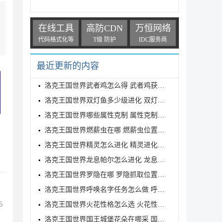
在线工具
高防CDN
万恒网络
代码格式化等
T级 防护
IDC服务商
最近更新的内容
洛克王国世界武者鸡怎么得 武者鸡获得方式
洛克王国世界双灯鱼多少级进化 双灯鱼进化等级介绍
洛克王国世界哪些属性克制 属性克制表分享
洛克王国世界燃薪虫在哪 燃薪虫位置详解
洛克王国世界精灵怎么进化 精灵进化方式
洛克王国世界龙息帕尔怎么进化 龙息帕尔进化介绍
洛克王国世界罗隐在哪 罗隐抓取位置分享
洛克王国世界呼唤名字任务怎么做 呼唤名字任务完成方
5
洛克王国世界火花性格怎么选 火花性格推荐
洛克王国世界国王城堡花朵在哪采 国王城堡全花朵采集