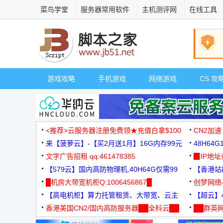
菜鸟学堂
服务器常用软件
主机测评网
在线工具
游戏攻略
手机游戏
网络游戏
CS 攻
<推荐>云服务器注册免费领★充值白拿$100
CN2加速
来【菠萝云】-【买2月送1月】16G内存99元
48H64
文字广告招租 qq:461478385
3000+
▉IP地
【579云】国内高防物理机,40H64G仅需99
【香港站群
元
█机房大带宽机柜Q:1006456867█
创梦网络
【高电机柜】算力托管租赁、大带宽、云主
88元/月
【超云】4
机
香港美国CN2/国内高防服务器██全科云██
██群英网
◆◆◆