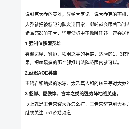
说到克大乔的英雄，先给大家说一说大乔克的英雄
大乔就把被标记的队友送回家，哪吒就会跟着飞过
诸葛亮影响不大，毕竟没标中不像哪吒还一定会送
1.强制位移型英雄
类似达摩、钟馗、项羽之类的英雄，达摩的1、3技
果，把血最多的那个强推出法阵范围内就可以。
2.延迟AOE英雄
王昭君和甄姬的冰冻、太乙真人和的眩晕等对大乔
3.貂蝉、夏侯惇、宫本之类的强势阵地战英雄
。
以上就是王者荣耀大乔怎么打，王者荣耀克制大乔
继续关注jb51游戏频道！