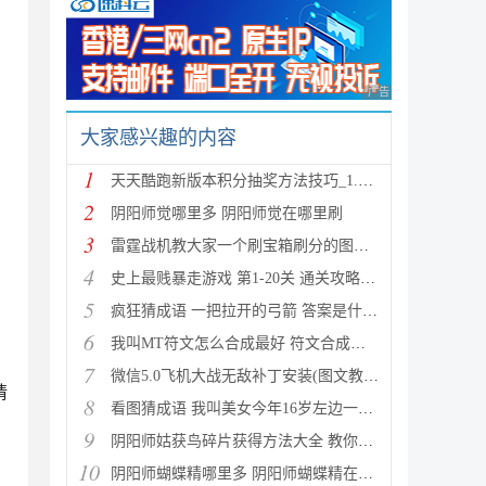
广告 商业广告，理性
大家感兴趣的内容
1
天天酷跑新版本积分抽奖方法技巧_1.0.8.0版新人物新坐
2
阴阳师觉哪里多 阴阳师觉在哪里刷
3
雷霆战机教大家一个刷宝箱刷分的图文教程
4
史上最贱暴走游戏 第1-20关 通关攻略(图文详解)
5
疯狂猜成语 一把拉开的弓箭 答案是什么成语
6
我叫MT符文怎么合成最好 符文合成攻略推荐
7
微信5.0飞机大战无敌补丁安装(图文教程) 高分攻略
请
8
看图猜成语 我叫美女今年16岁左边一个女人 答案是什么
9
阴阳师姑获鸟碎片获得方法大全 教你如何快速获得姑获
10
阴阳师蝴蝶精哪里多 阴阳师蝴蝶精在哪里刷