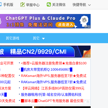
手机版
关注微信
快捷导航
举报中心
性选择
广告 商业广告，理
其它游戏
其它
广告 商业广告，理
，企业可开票
<推荐>云服务器注册免费领★充值白拿$100
器
█机房大带宽机柜Q:1006456867█
多种配置仅
RAKsmart海外VPS,服务器低至7折★免费试
00元起
用★
RAKsmart海外VPS,服务器低至7折★免费试
解决方案
用★
【祥云网络】江苏多线BGP高防仅需399元
/天█
服务器租用/托管-域名空间/认准腾佑科技
30天免费试
▉脚本云▉ChatGPT专用服务器 最低仅需
19元/月