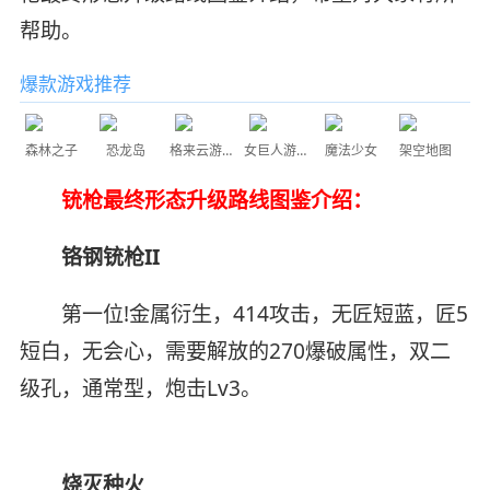
帮助。
爆款游戏推荐
森林之子
恐龙岛
格来云游戏
女巨人游乐场
魔法少女
架空地图
铳枪最终形态升级路线图鉴介绍：
铬钢铳枪II
第一位!金属衍生，414攻击，无匠短蓝，匠5
短白，无会心，需要解放的270爆破属性，双二
级孔，通常型，炮击Lv3。
烧灭种火