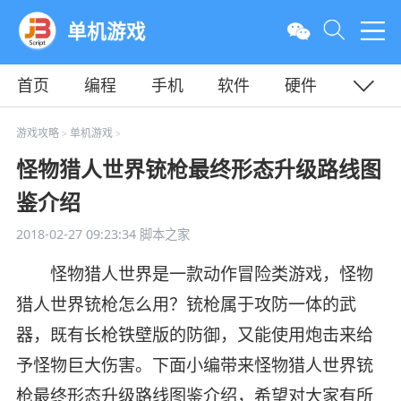
单机游戏
首页
编程
手机
软件
硬件
教程
平面
服务器
游戏攻略
单机游戏
>
>
怪物猎人世界铳枪最终形态升级路线图
鉴介绍
2018-02-27 09:23:34
脚本之家
怪物猎人世界是一款动作冒险类游戏，怪物
猎人世界铳枪怎么用？铳枪属于攻防一体的武
器，既有长枪铁壁版的防御，又能使用炮击来给
予怪物巨大伤害。下面小编带来怪物猎人世界铳
枪最终形态升级路线图鉴介绍，希望对大家有所