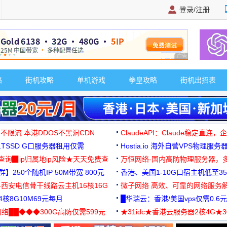
登录/注册
广告 商业广告，理
略
街机攻略
单机游戏
拳皇攻略
街机出招表
 不限流 本港DDOS不黑洞CDN
ClaudeAPI：Claude稳定直连
G1TSSD G口服务器租用仅需
Hostia.io 海外自营VPS物理服务
可免费测试
址查询▉ip归属地ip风险★天天免费查
万恒网络-国内高防物理服务器，
】250个随机IP 50M带宽 800元
99元/月起
香港、美国1-10G口宿主机低至35
-西安电信骨干线路云主机16核16G
微子网络 高效、可靠的网络服务
核8G10M69元每月
█华瑞云：香港/美国vps仅需0.6元
络██◆◆◆300G高防仅需599元
★31idc★香港云服务器2核4G★
用◆