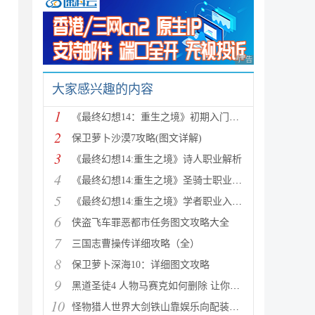
广告 商业广告，理性
大家感兴趣的内容
1
《最终幻想14：重生之境》初期入门指南
2
保卫萝卜沙漠7攻略(图文详解)
3
《最终幻想14:重生之境》诗人职业解析
4
《最终幻想14:重生之境》圣骑士职业解析
5
《最终幻想14:重生之境》学者职业入门指南
6
侠盗飞车罪恶都市任务图文攻略大全
7
三国志曹操传详细攻略（全）
8
保卫萝卜深海10：详细图文攻略
9
黑道圣徒4 人物马赛克如何删除 让你满足色狼的需求
10
怪物猎人世界大剑铁山靠娱乐向配装分享