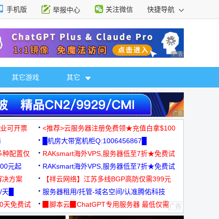
手机版
关注微信
快捷导航
举报中心
性选择
广告 商业广告，理
其它游戏
其它
广告 商业广告，理
，企业可开票
<推荐>云服务器注册免费领★充值白拿$100
器
█机房大带宽机柜Q:1006456867█
多种配置仅
RAKsmart海外VPS,服务器低至7折★免费试
00元起
用★
RAKsmart海外VPS,服务器低至7折★免费试
解决方案
用★
【祥云网络】江苏多线BGP高防仅需399元
/天█
服务器租用/托管-域名空间/认准腾佑科技
30天免费试
▉脚本云▉ChatGPT专用服务器 最低仅需
19元/月