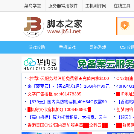
菜鸟学堂
服务器常用软件
主机测评网
在线工具
游戏攻略
手机游戏
网络游戏
CS 攻
<推荐>云服务器注册免费领★充值白拿$100
CN2加速
来【菠萝云】-【买2月送1月】16G内存99元
48H64
文字广告招租 qq:461478385
3000+
▉IP地
【579云】国内高防物理机,40H64G仅需99
【香港站群
元
█机房大带宽机柜Q:1006456867█
创梦网络
【高电机柜】算力托管租赁、大带宽、云主
88元/月
【超云】4
机
香港美国CN2/国内高防服务器██全科云██
██群英网
◆◆◆