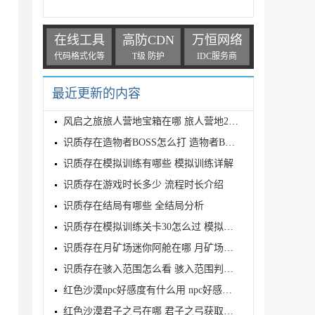
在线工具
高防CDN
万恒网络
代码格式化等
T级 防护
IDC服务商
最近更新的内容
风启之旅旅人营地宝箱在哪 旅人营地2个宝箱位置介绍
识质存在造物者BOSS怎么打 造物者BOSS打法介绍
识质存在模拟训练有哪些 模拟训练详解
识质存在游戏时长多少 流程时长介绍
识质存在结局有哪些 全结局分析
识质存在模拟训练关卡30怎么过 模拟训练关卡30三星攻
识质存在月矿场迷你阿舱在哪 月矿场迷你阿舱位置介绍
识质存在骇入范围怎么看 骇入范围判定查看方法
红色沙漠npc好感度有什么用 npc好感度作用介绍
红色沙漠君子之弓在哪 君子之弓获取地点及属性介绍