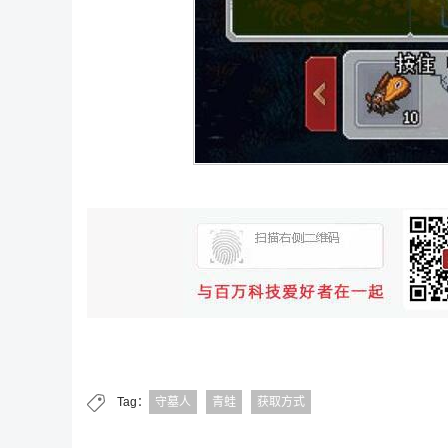
Tag：
守墓人
青蛙
获取方式