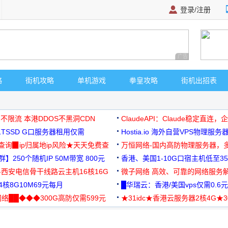
登录/注册
广告 商业广告，理
略
街机攻略
单机游戏
拳皇攻略
街机出招表
 不限流 本港DDOS不黑洞CDN
ClaudeAPI：Claude稳定直连
G1TSSD G口服务器租用仅需
Hostia.io 海外自营VPS物理服务
可免费测试
址查询▉ip归属地ip风险★天天免费查
万恒网络-国内高防物理服务器，
】250个随机IP 50M带宽 800元
99元/月起
香港、美国1-10G口宿主机低至35
-西安电信骨干线路云主机16核16G
微子网络 高效、可靠的网络服务
核8G10M69元每月
█华瑞云：香港/美国vps仅需0.6元
络██◆◆◆300G高防仅需599元
★31idc★香港云服务器2核4G★
用◆