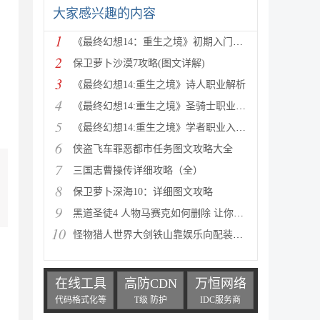
大家感兴趣的内容
1
《最终幻想14：重生之境》初期入门指南
2
保卫萝卜沙漠7攻略(图文详解)
3
《最终幻想14:重生之境》诗人职业解析
4
《最终幻想14:重生之境》圣骑士职业解析
5
《最终幻想14:重生之境》学者职业入门指南
6
侠盗飞车罪恶都市任务图文攻略大全
7
三国志曹操传详细攻略（全）
8
保卫萝卜深海10：详细图文攻略
9
黑道圣徒4 人物马赛克如何删除 让你满足色狼的需求
10
怪物猎人世界大剑铁山靠娱乐向配装分享
在线工具
高防CDN
万恒网络
代码格式化等
T级 防护
IDC服务商