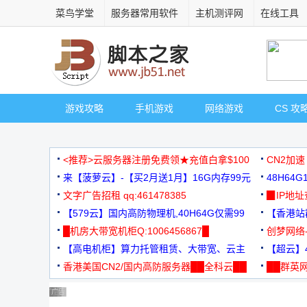
菜鸟学堂
服务器常用软件
主机测评网
在线工具
游戏攻略
手机游戏
网络游戏
CS 攻
<推荐>云服务器注册免费领★充值白拿$100
CN2加速
来【菠萝云】-【买2月送1月】16G内存99元
48H64
文字广告招租 qq:461478385
3000+
▉IP地
【579云】国内高防物理机,40H64G仅需99
【香港站群
元
█机房大带宽机柜Q:1006456867█
创梦网络
【高电机柜】算力托管租赁、大带宽、云主
88元/月
【超云】4
机
香港美国CN2/国内高防服务器██全科云██
██群英网
◆◆◆
广告 商业广告，理性选择
广告 商业广告，理性选择
广告 商业广告，理性选择
广告 商业广告，理性选择
广告 商业广告，理性选择