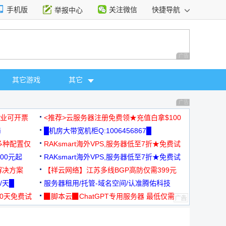
手机版
关注微信
快捷导航
举报中心
性选择
广告 商业广告，理
其它游戏
其它
广告 商业广告，理
，企业可开票
<推荐>云服务器注册免费领★充值白拿$100
器
█机房大带宽机柜Q:1006456867█
多种配置仅
RAKsmart海外VPS,服务器低至7折★免费试
00元起
用★
RAKsmart海外VPS,服务器低至7折★免费试
解决方案
用★
【祥云网络】江苏多线BGP高防仅需399元
/天█
服务器租用/托管-域名空间/认准腾佑科技
30天免费试
▉脚本云▉ChatGPT专用服务器 最低仅需
19元/月