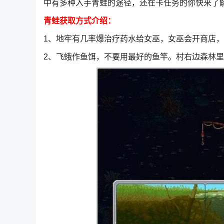
中有多种入手青蛙的途径，还在卡任务的你快来了
青蛙获取方式介绍：
1、地牢有几率爆治疗药水给女巫，女巫会开商店
2、飞蛾作鱼饵，不要用最好的鱼竿。村右边森林