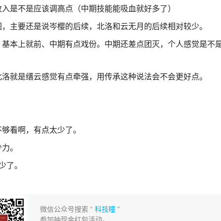
收入是不是应该调高点（中期技能能吸血就好多了）
图，主要还是说岑樱的后续，北洛和云无月的后续相对较少。
，基本上就前、中期有点戏份。中期还差点团灭，个人感觉是不
北洛就是缙云感觉有点牵强，用传承这种说法会不会更好点。
。
不够看啊，有点太少了。
少力。
少了。
微信公众号搜索 “
科技瞳
”
参加抽现金红包活动。