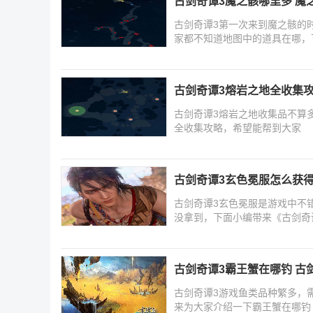
古剑奇谭3魔之骸哪里多 魔
古剑奇谭3第一次来到魔之骸的
家都不知道地图中的道具在哪，
爱
古剑奇谭3熔岩之地全收集
古剑奇谭3熔岩之地收集品不算
全收集攻略，希望能帮到大家
古剑奇谭3玄色冕服怎么获得
古剑奇谭3玄色冕服是游戏中不
没拿到，下面小编带来《古剑奇
古剑奇谭3霸王蟹在哪钓 古
古剑奇谭3游戏鱼类品种繁多，
来为大家介绍一下霸王蟹在哪钓