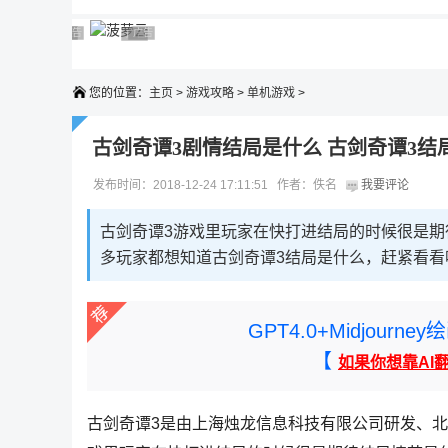
广告 商业广告，理性选择
广告 商业广告，理性选择
广告 商业广告，理性选择
广告 商业广告，理性选择
广告 商业广告，理性选择
您的位置：
主页
>
游戏攻略
>
单机游戏
>
古剑奇谭3剧情结局是什么 古剑奇谭3结
发布时间：2018-12-24 17:11:51 作者：佚名
我要评论
古剑奇谭3游戏里玩家在快打进结局的时候很是
多玩家都想知道古剑奇谭3结局是什么，赶紧看看
GPT4.0+Midjou
【
如果你想靠AI
古剑奇谭3是由上海烛龙信息科技有限公司研发、北