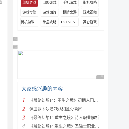
道
单机游戏
网络游戏
手机游戏
街机攻略
游戏专题
游戏图片
棋牌桌游
游戏视频
街机游戏出招表
拳皇攻略
CS1.5 CS1.6攻略
其它游戏
广告 商业广告，理性选择
广告 商业广告，理性选择
广告 商业广告，理性
大家感兴趣的内容
1
《最终幻想14：重生之境》初期入门指南
2
保卫萝卜沙漠7攻略(图文详解)
3
《最终幻想14:重生之境》诗人职业解析
4
《最终幻想14:重生之境》圣骑士职业解析