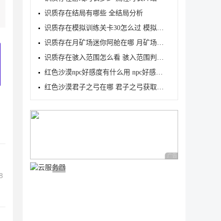
识质存在结局有哪些 全结局分析
识质存在模拟训练关卡30怎么过 模拟训练关卡30三星攻
识质存在月矿场迷你阿舱在哪 月矿场迷你阿舱位置介绍
识质存在骇入范围怎么看 骇入范围判定查看方法
红色沙漠npc好感度有什么用 npc好感度作用介绍
红色沙漠君子之弓在哪 君子之弓获取地点及属性介绍
广告 商业广告，理性
广告 商业广告，理性选择
8