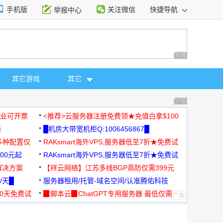
手机版
关注微信
快捷导航
举报中心
性选择
广告 商业广告，理
其它游戏
其它
广告 商业广告，理
，企业可开票
<推荐>云服务器注册免费领★充值白拿$100
器
█机房大带宽机柜Q:1006456867█
多种配置仅
RAKsmart海外VPS,服务器低至7折★免费试
00元起
用★
RAKsmart海外VPS,服务器低至7折★免费试
解决方案
用★
【祥云网络】江苏多线BGP高防仅需399元
/天█
服务器租用/托管-域名空间/认准腾佑科技
30天免费试
▉脚本云▉ChatGPT专用服务器 最低仅需
19元/月