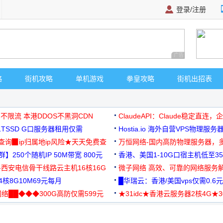
登录/注册
广告 商业广告，理
略
街机攻略
单机游戏
拳皇攻略
街机出招表
 不限流 本港DDOS不黑洞CDN
ClaudeAPI：Claude稳定直连
G1TSSD G口服务器租用仅需
Hostia.io 海外自营VPS物理服务
可免费测试
址查询▉ip归属地ip风险★天天免费查
万恒网络-国内高防物理服务器，
】250个随机IP 50M带宽 800元
99元/月起
香港、美国1-10G口宿主机低至35
-西安电信骨干线路云主机16核16G
微子网络 高效、可靠的网络服务
核8G10M69元每月
█华瑞云：香港/美国vps仅需0.6元
络██◆◆◆300G高防仅需599元
★31idc★香港云服务器2核4G★
用◆