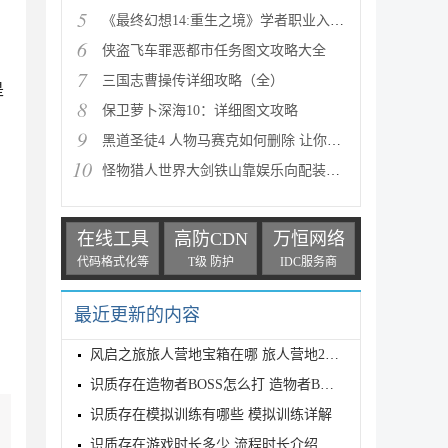
5
《最终幻想14:重生之境》学者职业入门指南
6
侠盗飞车罪恶都市任务图文攻略大全
7
三国志曹操传详细攻略（全）
是
8
保卫萝卜深海10：详细图文攻略
9
黑道圣徒4 人物马赛克如何删除 让你满足色狼的需求
10
怪物猎人世界大剑铁山靠娱乐向配装分享
在线工具
高防CDN
万恒网络
代码格式化等
T级 防护
IDC服务商
最近更新的内容
风启之旅旅人营地宝箱在哪 旅人营地2个宝箱位置介绍
识质存在造物者BOSS怎么打 造物者BOSS打法介绍
识质存在模拟训练有哪些 模拟训练详解
识质存在游戏时长多少 流程时长介绍