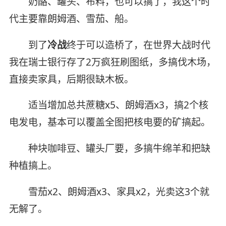
奶酪、罐头、布料，也可以搞了，我这个时
代主要靠朗姆酒、雪茄、船。
到了
冷战
终于可以造桥了，在世界大战时代
我在瑞士银行存了2万疯狂刷图纸，多搞伐木场，
直接卖家具，后期很缺木板。
适当增加总共蔗糖x5、朗姆酒x3，搞2个核
电发电，基本可以覆盖全图把核电要的矿搞起。
种块咖啡豆、罐头厂要，多搞牛绵羊和把缺
种植搞上。
雪茄x2、朗姆酒x3、家具x2，光卖这3个就
无解了。