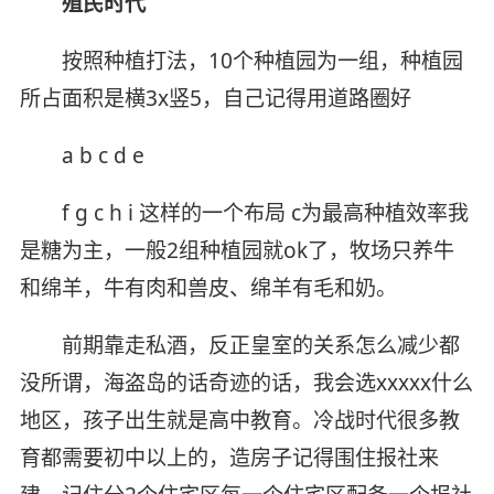
殖民时代
按照种植打法，10个种植园为一组，种植园
所占面积是横3x竖5，自己记得用道路圈好
a b c d e
f g c h i 这样的一个布局 c为最高种植效率我
是糖为主，一般2组种植园就ok了，牧场只养牛
和绵羊，牛有肉和兽皮、绵羊有毛和奶。
前期靠走私酒，反正皇室的关系怎么减少都
没所谓，海盗岛的话奇迹的话，我会选xxxxx什么
地区，孩子出生就是高中教育。冷战时代很多教
育都需要初中以上的，造房子记得围住报社来