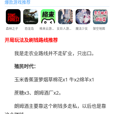
爆款游戏推荐
森林之子
恐龙岛
格来云游戏
女巨人游乐场
魔法少女
架空地图
开局玩法及刷钱路线推荐
我是走农业路线并不走矿业，只出口。
殖民时代：
玉米香蕉菠萝烟草棉花x1 牛x2绵羊x1
蔗糖x3、朗姆酒厂x2。
朗姆酒主要靠这个刷钱多走私，以后也是靠