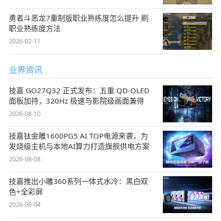
勇者斗恶龙7重制版职业熟练度怎么提升 刷
职业熟练度方法
2026-02-11
业界资讯
技嘉 GO27Q32 正式发布：五重 QD-OLED
面板加持，320Hz 极速与影院级画面兼得
2026-08-10
技嘉钛金雕1600PG5 AI TOP电源来袭，为
发烧级主机与本地AI算力打造旗舰供电方案
2026-08-08
技嘉推出小雕360系列一体式水冷：黑白双
色+全彩屏
2026-08-04