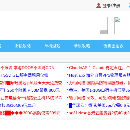
登录/注册
广告 商业广告，理
略
街机攻略
单机游戏
拳皇攻略
街机出招表
 不限流 本港DDOS不黑洞CDN
ClaudeAPI：Claude稳定直连
G1TSSD G口服务器租用仅需
Hostia.io 海外自营VPS物理服务
可免费测试
址查询▉ip归属地ip风险★天天免费查
万恒网络-国内高防物理服务器，
】250个随机IP 50M带宽 800元
99元/月起
香港、美国1-10G口宿主机低至35
-西安电信骨干线路云主机16核16G
微子网络 高效、可靠的网络服务
核8G10M69元每月
█华瑞云：香港/美国vps仅需0.6元
络██◆◆◆300G高防仅需599元
★31idc★香港云服务器2核4G★
用◆