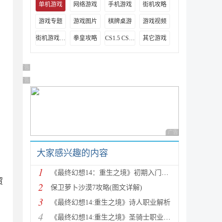
单机游戏
网络游戏
手机游戏
街机攻略
游戏专题
游戏图片
棋牌桌游
游戏视频
街机游戏出招表
拳皇攻略
CS1.5 CS1.6攻略
其它游戏
广告 商业广告，理性选择
广告 商业广告，理性选择
广告 商业广告，理性
大家感兴趣的内容
1
《最终幻想14：重生之境》初期入门指南
贸
2
保卫萝卜沙漠7攻略(图文详解)
3
《最终幻想14:重生之境》诗人职业解析
4
《最终幻想14:重生之境》圣骑士职业解析