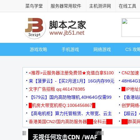
菜鸟学堂
服务器常用软件
主机测评网
在线工具
游戏攻略
手机游戏
网络游戏
CS 攻
<推荐>云服务器注册免费领★充值白拿$100
CN2加速
来【菠萝云】-【买2月送1月】16G内存99元
48H64
文字广告招租 qq:461478385
3000+
▉IP地
【579云】国内高防物理机,40H64G仅需99
【香港站群
元
█机房大带宽机柜Q:1006456867█
创梦网络
【高电机柜】算力托管租赁、大带宽、云主
88元/月
【超云】4
机
香港美国CN2/国内高防服务器██全科云██
██群英网
◆◆◆
广告 商业广告，理性选择
广告 商业广告，理性选择
广告 商业广告，理性选择
广告 商业广告，理性选择