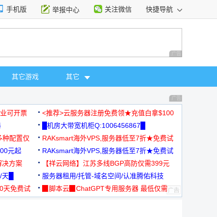
手机版
关注微信
快捷导航
举报中心
性选择
广告 商业广告，理
其它游戏
其它
广告 商业广告，理
，企业可开票
<推荐>云服务器注册免费领★充值白拿$100
器
█机房大带宽机柜Q:1006456867█
多种配置仅
RAKsmart海外VPS,服务器低至7折★免费试
00元起
用★
RAKsmart海外VPS,服务器低至7折★免费试
解决方案
用★
【祥云网络】江苏多线BGP高防仅需399元
/天█
服务器租用/托管-域名空间/认准腾佑科技
30天免费试
▉脚本云▉ChatGPT专用服务器 最低仅需
19元/月