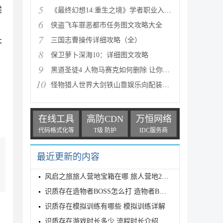
5
候
《最终幻想14:重生之境》学者职业入门指南
6
侠盗飞车罪恶都市任务图文攻略大全
7
三国志曹操传详细攻略（全）
不
8
保卫萝卜深海10：详细图文攻略
9
黑道圣徒4 人物马赛克如何删除 让你满足色狼的需求
10
怪物猎人世界大剑铁山靠娱乐向配装分享
在线工具
高防CDN
万恒网络
代码格式化等
T级 防护
IDC服务商
最近更新的内容
风启之旅旅人营地宝箱在哪 旅人营地2个宝箱位置介绍
识质存在造物者BOSS怎么打 造物者BOSS打法介绍
识质存在模拟训练有哪些 模拟训练详解
识质存在游戏时长多少 流程时长介绍