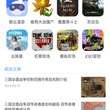
鲸云漫游
植物大战僵尸
蠢蠢角斗士
恐龙岛
云族裔
犯罪现场
模拟农场
JOJO冒险
相关文章
三国全面战争控制范围作用及机制介绍
2019-05-31
三国全面战争双传奇难度如何破局 双传奇难
度破局路线分享