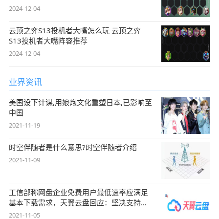
2024-12-04
云顶之弈S13投机者大嘴怎么玩 云顶之弈
S13投机者大嘴阵容推荐
2024-12-04
业界资讯
美国设下计谋,用娘炮文化重塑日本,已影响至
中国
2021-11-19
时空伴随者是什么意思?时空伴随者介绍
2021-11-09
工信部称网盘企业免费用户最低速率应满足
基本下载需求，天翼云盘回应：坚决支持，
始终
2021-11-05