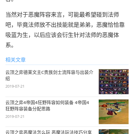
当然对于恶魔阵容来言，可能最希望碰到法师
吧，毕竟法师放不出技能就是弟弟，恶魔恰恰靠
吸蓝为生，以后应该会衍生针对法师的恶魔体
系。
相关文章
云顶之弈德莱文主C贵族剑士流阵容与出装介
绍
2019-07-21
云顶之弈4帝国4狂野阵容如何装备 4帝国4
狂野阵容装备分配思路
2019-07-21
云顶之弈恶魔法怎么玩 恶魔法玩法技巧分享