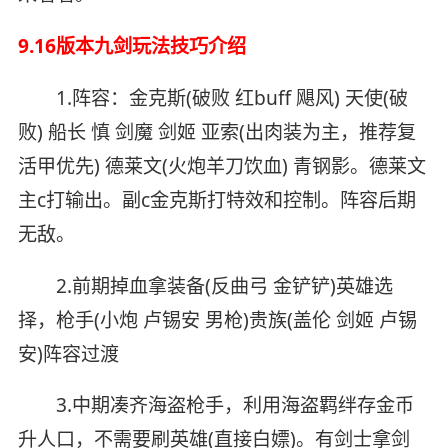
9.16版本九剑玩法技巧介绍
1.阵容：金克斯(破败 红buff 飓风) 天使(破
败) 船长 慎 剑魔 剑姬 亚索(出肉装为主，推荐复
活甲优先) 德莱文(火炮羊刀饮血) 青钢影。德莱文
主c打输出。副c金克斯打特效和控制。阵容后期
无敌。
2.前期掉血拿装备(反曲弓 金铲铲)英雄选
择，枪手(小炮 卢锡安 男枪)贵族(盖伦 剑姬 卢锡
安)阵容过渡
3.中期凑齐海盗枪手，利用海盗羁绊存金币
升人口，不需要刷英雄(直接白嫖)。有剑士拿剑