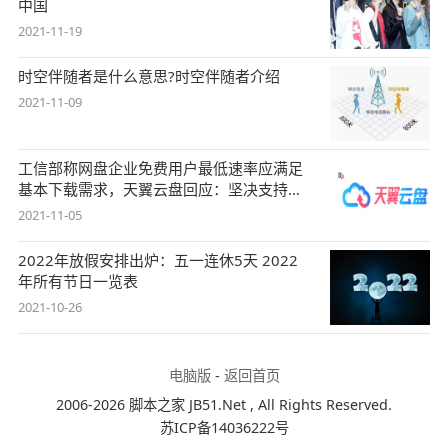
中国
2021-11-19
时空伴随者是什么意思?时空伴随者介绍
2021-11-09
工信部称网盘企业免费用户最低速率应满足
基本下载需求，天翼云盘回应：坚决支持，
始终
2021-11-05
2022年放假安排出炉：五一连休5天 2022
年所有节日一览表
2021-10-26
电脑版
-
返回首页
2006-2026 脚本之家 JB51.Net , All Rights Reserved.
苏ICP备14036222号