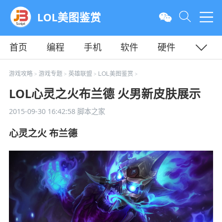
LOL美图鉴赏
首页
编程
手机
软件
硬件
教程
平面
服务器
游戏攻略
游戏专题
英雄联盟
LOL美图鉴赏
>
>
>
>
LOL心灵之火布兰德 火男新皮肤展示
2015-09-30 16:42:58
脚本之家
心灵之火 布兰德