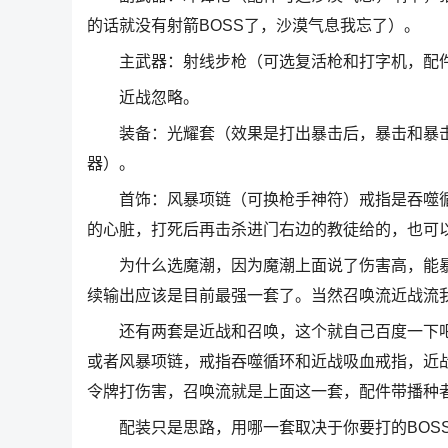
的话就没有射箭BOSS了，沙漠气息我忘了）。
主武器：射线步枪（可选复活枪和打字机，配件
近战忽略。
装备：光耀套（效果是打出暴击后，暴击和暴击伤害
器）。
首饰：风暴项链（可换枪手神符）戒指是吞噬循环
的心脏，打死后再击杀进门右边的教徒给的，也可
为什么选魔潮，因为魔潮上面说了伤害高，能暴
续输出应该是目前最强一套了。当然召唤流近战流
还有两套是近战和召唤，这个就自己百度一下吧
或者风暴项链，戒指吞噬循环和近战吸血戒指，近
令牌打伤害，召唤流就是上面这一套，配件带播种
配装只是思路，用哪一套取决于你要打的BOSS