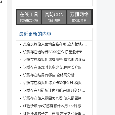
S
在线工具
高防CDN
万恒网络
代码格式化等
T级 防护
IDC服务商
最近更新的内容
风启之旅旅人营地宝箱在哪 旅人营地2个宝箱位置介绍
识质存在造物者BOSS怎么打 造物者BOSS打法介绍
识质存在模拟训练有哪些 模拟训练详解
识质存在游戏时长多少 流程时长介绍
识质存在结局有哪些 全结局分析
识质存在模拟训练关卡30怎么过 模拟训练关卡30三星攻
识质存在月矿场迷你阿舱在哪 月矿场迷你阿舱位置介绍
识质存在骇入范围怎么看 骇入范围判定查看方法
红色沙漠npc好感度有什么用 npc好感度作用介绍
红色沙漠君子之弓在哪 君子之弓获取地点及属性介绍