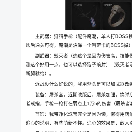
主武器：狩猎手枪（配件魔潮，单人打BOSS换
匙后通关可得，魔潮是沼泽一个叫萨卡的BOSS掉
副武器：毁灭者（选这个是因为伤害高，技能伤
测这个好用一点，也可以选择狍子喷射）（毁灭者沼
断腿就给）。
近战没什么好说的，我用斧头是可以加武器改装威
装备：屠杀套，近期改版后，屠杀加强，换弹后
者戒指，手枪一枪打在弱点上1万5的伤害（屠杀者
首饰：我带净化珠宝完全是因为懒，懒得用药解D
追心的说明，有些萌新不懂。追心的效果是，敌人