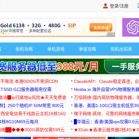
登录/注册
广告 商业广告，理
略
街机攻略
单机游戏
拳皇攻略
街机出招表
 不限流 本港DDOS不黑洞CDN
ClaudeAPI：Claude稳定直连
G1TSSD G口服务器租用仅需
Hostia.io 海外自营VPS物理服务
可免费测试
址查询▉ip归属地ip风险★天天免费查
万恒网络-国内高防物理服务器，
】250个随机IP 50M带宽 800元
99元/月起
香港、美国1-10G口宿主机低至35
-西安电信骨干线路云主机16核16G
微子网络 高效、可靠的网络服务
核8G10M69元每月
█华瑞云：香港/美国vps仅需0.6元
络██◆◆◆300G高防仅需599元
★31idc★香港云服务器2核4G★
用◆