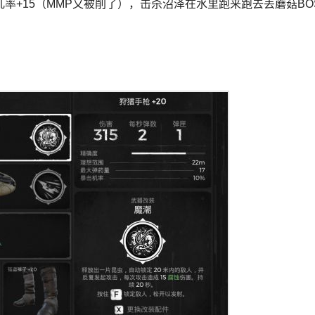
+15（MMP又被削了），击杀沼泽在水里跑来跑去丢蘑菇BO