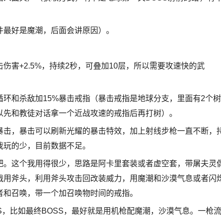
最好是魔潮，后面会讲原因）。
+2.5%，持续2秒，可叠加10层，所以需要攻速快的武
和杀敌加15%暴击戒指（暴击戒指是地球分支，里面有2个树
以先和教徒对话拿一个近战攻速的戒指后再打树）。
击，暴击可以刷新光耀的暴击特效，加上射线步枪一直不断，
我玩的少，目前数据不足。
。这个我用得很少，思路是阿卡里套装或者虚空套，带屠夫灵
战用斧头，利用斧头攻击回改装威力，用魔潮和沙漠气息或者闪
者和召唤，带一个加召唤物时间的戒指。
，比如最终BOSS，最好就是用机枪配魔潮，沙漠气息。一枪