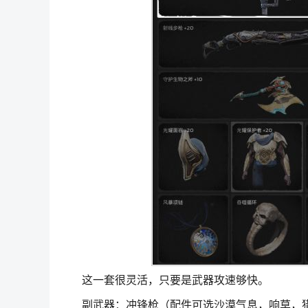
这一套很灵活，只要是武器攻速够快。
副武器：冲锋枪（配件可选沙漠气息，响草，猎人