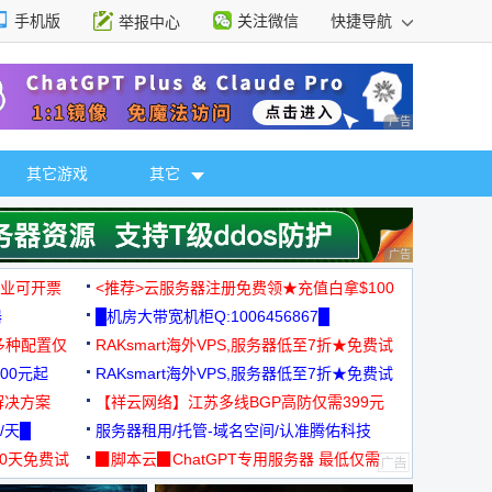
手机版
关注微信
快捷导航
举报中心
性选择
广告 商业广告，理
其它游戏
其它
广告 商业广告，理
，企业可开票
<推荐>云服务器注册免费领★充值白拿$100
器
█机房大带宽机柜Q:1006456867█
多种配置仅
RAKsmart海外VPS,服务器低至7折★免费试
00元起
用★
RAKsmart海外VPS,服务器低至7折★免费试
解决方案
用★
【祥云网络】江苏多线BGP高防仅需399元
/天█
服务器租用/托管-域名空间/认准腾佑科技
30天免费试
▉脚本云▉ChatGPT专用服务器 最低仅需
19元/月