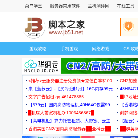
菜鸟学堂
服务器常用软件
主机测评网
在线工具
游戏攻略
手机游戏
网络游戏
CS 攻
<推荐>云服务器注册免费领★充值白拿$100
CN2加速
来【菠萝云】-【买2月送1月】16G内存99元
48H64
文字广告招租 qq:461478385
3000+
▉IP地
【579云】国内高防物理机,40H64G仅需99
【香港站群
元
█机房大带宽机柜Q:1006456867█
创梦网络
【高电机柜】算力托管租赁、大带宽、云主
88元/月
【超云】4
机
香港美国CN2/国内高防服务器██全科云██
██群英网
◆◆◆