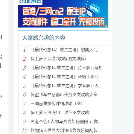
广告 商业广告，理性
钥
大家感兴趣的内容
1
《最终幻想14：重生之境》初期入门指南
实
2
保卫萝卜沙漠7攻略(图文详解)
别
3
《最终幻想14:重生之境》诗人职业解析
4
《最终幻想14:重生之境》圣骑士职业解析
5
《最终幻想14:重生之境》学者职业入门指南
6
侠盗飞车罪恶都市任务图文攻略大全
心
7
三国志曹操传详细攻略（全）
8
保卫萝卜深海10：详细图文攻略
下
9
黑道圣徒4 人物马赛克如何删除 让你满足色狼的需求
10
怪物猎人世界大剑铁山靠娱乐向配装分享