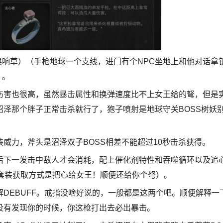
响草）（手枪地球一个支线，进门有个NPC坐地上和他对话拿
）。
害也很高，虽然暴击属性和换弹速度比不上女王给的弩，但是
泽那个胖子正常击杀就行了，狍子喷射是地球守关BOSS树妖
力，斧头是沼泽双子BOSS相差不能超过10秒击杀获得。
下一发击中敌人才会消耗，配上催化剂特性和吞噬循环以及追
套装获取方式是把心给女王！顺便还给你个弩）。
EBUFF。戒指没啥好说的，一般都是这两个吧。顺便解释一
没有发现你的时候，你这枪打出去必出暴击。