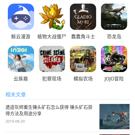
鲸云漫游
植物大战僵尸
蠢蠢角斗士
恐龙岛
云族裔
犯罪现场
模拟农场
JOJO冒险
相关文章
遗迹灰烬重生锤头矿石怎么获得 锤头矿石获
得方法及用途分享
2019-08-29