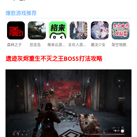
爆款游戏推荐
森林之子
恐龙岛
格来云游戏
女巨人游乐场
魔法少女
架空地图
遗迹灰烬重生不灭之王BOSS打法攻略