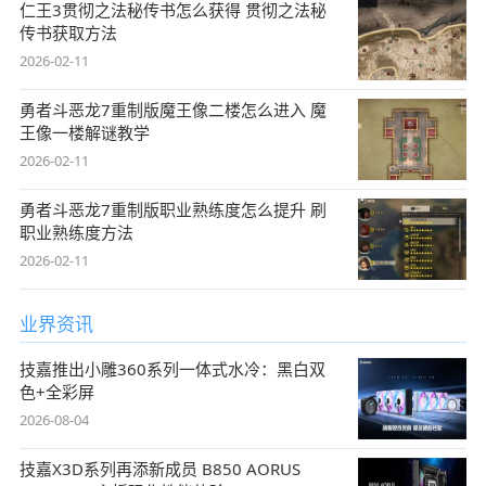
仁王3贯彻之法秘传书怎么获得 贯彻之法秘
传书获取方法
2026-02-11
勇者斗恶龙7重制版魔王像二楼怎么进入 魔
王像一楼解谜教学
2026-02-11
勇者斗恶龙7重制版职业熟练度怎么提升 刷
职业熟练度方法
2026-02-11
业界资讯
技嘉推出小雕360系列一体式水冷：黑白双
色+全彩屏
2026-08-04
技嘉X3D系列再添新成员 B850 AORUS