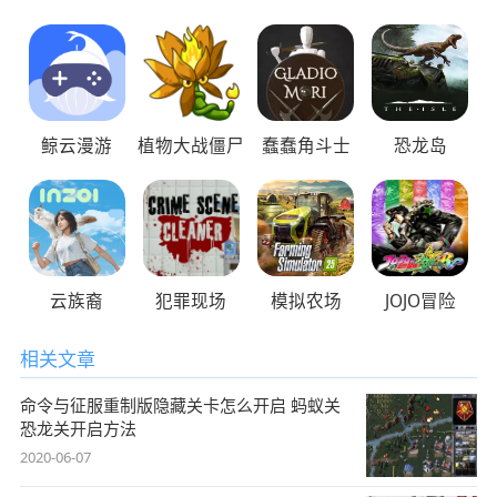
鲸云漫游
植物大战僵尸
蠢蠢角斗士
恐龙岛
云族裔
犯罪现场
模拟农场
JOJO冒险
相关文章
命令与征服重制版隐藏关卡怎么开启 蚂蚁关
恐龙关开启方法
2020-06-07