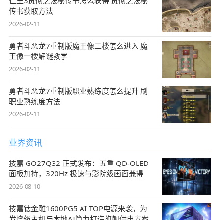
仁王3贯彻之法秘传书怎么获得 贯彻之法秘
传书获取方法
2026-02-11
勇者斗恶龙7重制版魔王像二楼怎么进入 魔
王像一楼解谜教学
2026-02-11
勇者斗恶龙7重制版职业熟练度怎么提升 刷
职业熟练度方法
2026-02-11
业界资讯
技嘉 GO27Q32 正式发布：五重 QD-OLED
面板加持，320Hz 极速与影院级画面兼得
2026-08-10
技嘉钛金雕1600PG5 AI TOP电源来袭，为
发烧级主机与本地AI算力打造旗舰供电方案