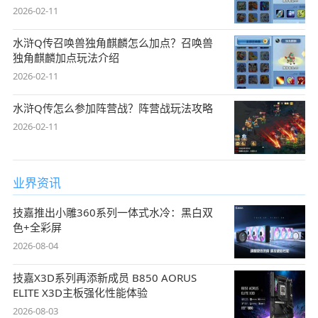
2026-02-11
水浒Q传召唤兽独角麒麟怎么加点？召唤兽
独角麒麟加点玩法介绍
2026-02-11
水浒Q传怎么参加阵营战？阵营战玩法攻略
2026-02-11
业界资讯
技嘉推出小雕360系列一体式水冷：黑白双
色+全彩屏
2026-08-04
技嘉X3D系列再添新成员 B850 AORUS
ELITE X3D主板强化性能体验
2026-08-03