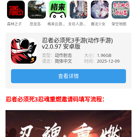
森林之子
恐龙岛
格来云游戏
女巨人游乐场
魔法少女
架空地图
忍者必须死3手游(动作手游)
v2.0.97 安卓版
类型：
动作射击
大小：
1.96GB
语言：
简体中文
时间：
2025-12-09
查看详情
忍者必须死3忍魂重燃邀请码填写流程：