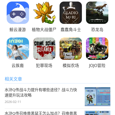
鲸云漫游
植物大战僵尸
蠢蠢角斗士
恐龙岛
云族裔
犯罪现场
模拟农场
JOJO冒险
相关文章
水浒Q传战斗力提升有哪些途径？战斗力快
速提升玩法攻略
2026-02-11
水浒Q传召唤兽黑鼠王怎么加点？召唤兽黑