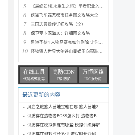
5
《最终幻想14:重生之境》学者职业入门指南
6
侠盗飞车罪恶都市任务图文攻略大全
7
三国志曹操传详细攻略（全）
8
保卫萝卜深海10：详细图文攻略
9
黑道圣徒4 人物马赛克如何删除 让你满足色狼的需求
10
怪物猎人世界大剑铁山靠娱乐向配装分享
在线工具
高防CDN
万恒网络
代码格式化等
T级 防护
IDC服务商
最近更新的内容
风启之旅旅人营地宝箱在哪 旅人营地2个宝箱位置介绍
识质存在造物者BOSS怎么打 造物者BOSS打法介绍
识质存在模拟训练有哪些 模拟训练详解
识质存在游戏时长多少 流程时长介绍