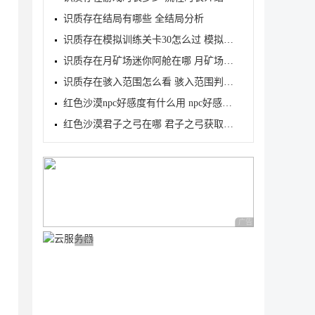
识质存在结局有哪些 全结局分析
识质存在模拟训练关卡30怎么过 模拟训练关卡30三星攻
识质存在月矿场迷你阿舱在哪 月矿场迷你阿舱位置介绍
识质存在骇入范围怎么看 骇入范围判定查看方法
红色沙漠npc好感度有什么用 npc好感度作用介绍
红色沙漠君子之弓在哪 君子之弓获取地点及属性介绍
广告 商业广告，理性
广告 商业广告，理性选择