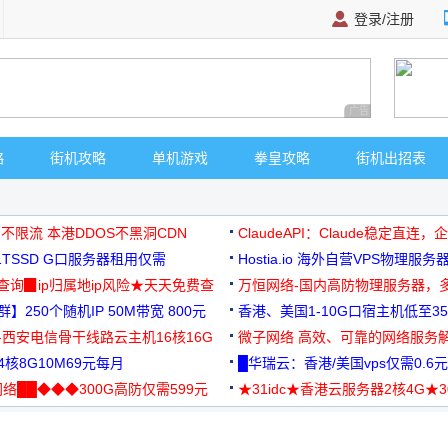
登录/注册
广告 商业广告，理
略
街机攻略
单机游戏
拳皇攻略
街机出招表
 不限流 本港DDOS不黑洞CDN
ClaudeAPI：Claude稳定直连
G1TSSD G口服务器租用仅需
Hostia.io 海外自营VPS物理服务
可免费测试
址查询▉ip归属地ip风险★天天免费查
万恒网络-国内高防物理服务器，
】250个随机IP 50M带宽 800元
99元/月起
香港、美国1-10G口宿主机低至35
-西安电信骨干线路云主机16核16G
微子网络 高效、可靠的网络服务
核8G10M69元每月
█华瑞云：香港/美国vps仅需0.6元
络██◆◆◆300G高防仅需599元
★31idc★香港云服务器2核4G★
用◆