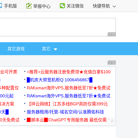
手机版
关注微信
快捷导航
举报中心
性选择
广告 商业广告，理
其它游戏
其它
广告 商业广告，理
，企业可开票
<推荐>云服务器注册免费领★充值白拿$100
器
█机房大带宽机柜Q:1006456867█
多种配置仅
RAKsmart海外VPS,服务器低至7折★免费试
00元起
用★
RAKsmart海外VPS,服务器低至7折★免费试
解决方案
用★
【祥云网络】江苏多线BGP高防仅需399元
/天█
服务器租用/托管-域名空间/认准腾佑科技
30天免费试
▉脚本云▉ChatGPT专用服务器 最低仅需
19元/月