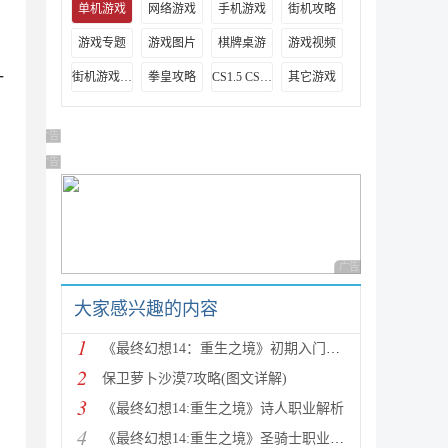
单机游戏
网络游戏
手机游戏
街机攻略
游戏专题
游戏图片
棋牌桌游
游戏视频
一
街机游戏出招表
拳皇攻略
CS1.5 CS1.6攻略
其它游戏
广告 商业广告，理性选择
广告 商业广告，理性选择
广告 商业广告，理性
大家感兴趣的内容
1
《最终幻想14：重生之境》初期入门指南
2
保卫萝卜沙漠7攻略(图文详解)
3
《最终幻想14:重生之境》诗人职业解析
4
《最终幻想14:重生之境》圣骑士职业解析