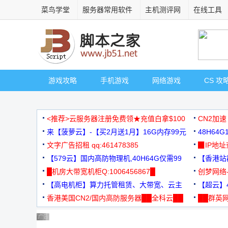
菜鸟学堂
服务器常用软件
主机测评网
在线工具
游戏攻略
手机游戏
网络游戏
CS 攻
<推荐>云服务器注册免费领★充值白拿$100
CN2加速
来【菠萝云】-【买2月送1月】16G内存99元
48H64
文字广告招租 qq:461478385
3000+
▉IP地
【579云】国内高防物理机,40H64G仅需99
【香港站群
元
█机房大带宽机柜Q:1006456867█
创梦网络
【高电机柜】算力托管租赁、大带宽、云主
88元/月
【超云】4
机
香港美国CN2/国内高防服务器██全科云██
██群英网
◆◆◆
广告 商业广告，理性选择
广告 商业广告，理性选择
广告 商业广告，理性选择
广告 商业广告，理性选择
广告 商业广告，理性选择