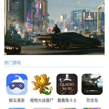
热门游戏
鲸云漫游
植物大战僵尸
蠢蠢角斗士
恐龙岛