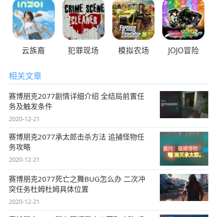
云族裔
犯罪现场
模拟农场
JOJO冒险
相关文章
赛博朋克2077剧情详细介绍 全结局前置任
务及触发条件
2020-12-21
赛博朋克2077承太郎击杀方法 追捕怪物任
务攻略
2020-12-21
赛博朋克2077死亡之舞BUG怎么办 二次冲
突任务杜姆杜姆具体位置
2020-12-21