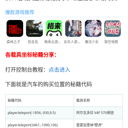
爆款游戏推荐
森林之子
恐龙岛
格来云游戏
女巨人游乐场
魔法少女
架空地图
各载具坐标秘籍分享：
打开控制台教程：
点击进入
下面就是汽车的购买位置的秘籍代码
秘籍代码
载具名称
player.teleport(-1856,-930,9.5)
阿尔瓦多拉 V4F 570使团
player.teleport(3461,-1990,106)
雷霆加里纳“壁虎”