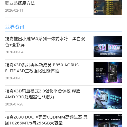
职业熟练度方法
2026-02-11
业界资讯
技嘉推出小雕360系列一体式水冷：黑白双
色+全彩屏
2026-08-04
技嘉X3D系列再添新成员 B850 AORUS
ELITE X3D主板强化性能体验
2026-08-03
技嘉X3D鸡血模式2.0强化平台调校 释放
AMD X3D处理器性能潜力
2026-07-28
技嘉Z890 DUO X完善CQDIMM高频生态 兼
顾10266MT/s与256GB大容量