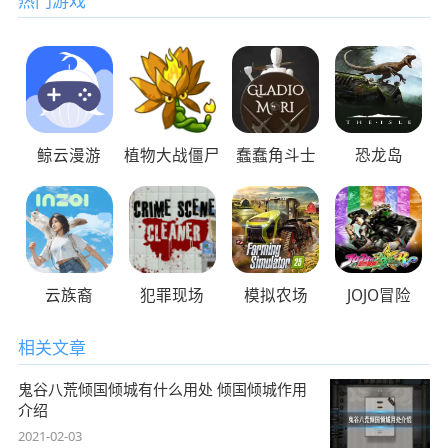
热门游戏
鲸云漫游
植物大战僵尸
蠢蠢角斗士
恐龙岛
云族裔
犯罪现场
模拟农场
JOJO冒险
相关文章
鬼谷八荒倾国倾城有什么用处 倾国倾城作用
介绍
2021-02-03