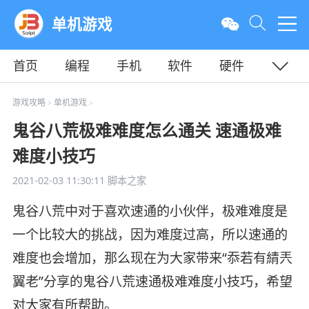
单机游戏
首页
编程
手机
软件
硬件
教程
平面
服务器
游戏攻略
单机游戏
>
>
鬼谷八荒极难难度怎么通关 速通极难
难度小技巧
2021-02-03 11:30:11
脚本之家
鬼谷八荒中对于喜欢速通的小伙伴，极难难度是
一个比较大的挑战，因为难度过高，所以速通的
难度也会增加，那么现在为大家带来“忝若有綪兲
翼老”分享的鬼谷八荒速通极难难度小技巧，希望
对大家有所帮助。