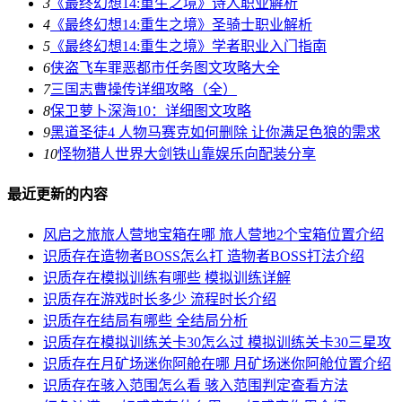
3
《最终幻想14:重生之境》诗人职业解析
4
《最终幻想14:重生之境》圣骑士职业解析
5
《最终幻想14:重生之境》学者职业入门指南
6
侠盗飞车罪恶都市任务图文攻略大全
7
三国志曹操传详细攻略（全）
8
保卫萝卜深海10：详细图文攻略
9
黑道圣徒4 人物马赛克如何删除 让你满足色狼的需求
10
怪物猎人世界大剑铁山靠娱乐向配装分享
最近更新的内容
风启之旅旅人营地宝箱在哪 旅人营地2个宝箱位置介绍
识质存在造物者BOSS怎么打 造物者BOSS打法介绍
识质存在模拟训练有哪些 模拟训练详解
识质存在游戏时长多少 流程时长介绍
识质存在结局有哪些 全结局分析
识质存在模拟训练关卡30怎么过 模拟训练关卡30三星攻
识质存在月矿场迷你阿舱在哪 月矿场迷你阿舱位置介绍
识质存在骇入范围怎么看 骇入范围判定查看方法