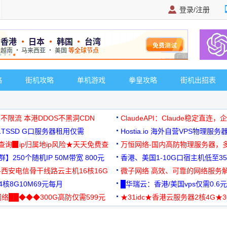
登录/注册
广告 商业广告，理
略
街机攻略
单机游戏
拳皇攻略
街机出招表
 不限流 本港DDOS不黑洞CDN
ClaudeAPI：Claude稳定直连
G1TSSD G口服务器租用仅需
Hostia.io 海外自营VPS物理服务
可免费测试
址查询▉ip归属地ip风险★天天免费查
万恒网络-国内高防物理服务器，
】250个随机IP 50M带宽 800元
99元/月起
香港、美国1-10G口宿主机低至35
-西安电信骨干线路云主机16核16G
微子网络 高效、可靠的网络服务
核8G10M69元每月
█华瑞云：香港/美国vps仅需0.6元
络██◆◆◆300G高防仅需599元
★31idc★香港云服务器2核4G★
用◆