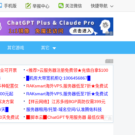
手机版
关注微信
快捷导航
举报中心
性选择
广告 商业广告，理
其它游戏
其它
广告 商业广告，理
，企业可开票
<推荐>云服务器注册免费领★充值白拿$100
器
█机房大带宽机柜Q:1006456867█
多种配置仅
RAKsmart海外VPS,服务器低至7折★免费试
00元起
用★
RAKsmart海外VPS,服务器低至7折★免费试
解决方案
用★
【祥云网络】江苏多线BGP高防仅需399元
/天█
服务器租用/托管-域名空间/认准腾佑科技
30天免费试
▉脚本云▉ChatGPT专用服务器 最低仅需
19元/月