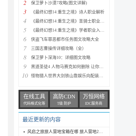
2
保卫萝卜沙漠7攻略(图文详解)
3
《最终幻想14:重生之境》诗人职业解析
4
《最终幻想14:重生之境》圣骑士职业解析
5
《最终幻想14:重生之境》学者职业入门指南
6
侠盗飞车罪恶都市任务图文攻略大全
7
三国志曹操传详细攻略（全）
8
保卫萝卜深海10：详细图文攻略
9
黑道圣徒4 人物马赛克如何删除 让你满足色狼的需求
10
怪物猎人世界大剑铁山靠娱乐向配装分享
在线工具
高防CDN
万恒网络
代码格式化等
T级 防护
IDC服务商
最近更新的内容
风启之旅旅人营地宝箱在哪 旅人营地2个宝箱位置介绍