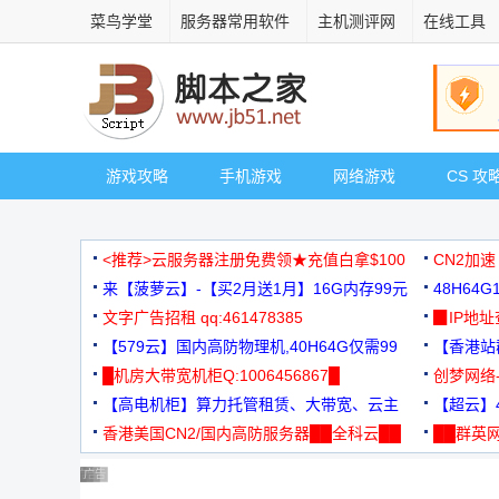
菜鸟学堂
服务器常用软件
主机测评网
在线工具
游戏攻略
手机游戏
网络游戏
CS 攻
<推荐>云服务器注册免费领★充值白拿$100
CN2加速
来【菠萝云】-【买2月送1月】16G内存99元
48H64
文字广告招租 qq:461478385
3000+
▉IP地
【579云】国内高防物理机,40H64G仅需99
【香港站群
元
█机房大带宽机柜Q:1006456867█
创梦网络
【高电机柜】算力托管租赁、大带宽、云主
88元/月
【超云】4
机
香港美国CN2/国内高防服务器██全科云██
██群英网
◆◆◆
广告 商业广告，理性选择
广告 商业广告，理性选择
广告 商业广告，理性选择
广告 商业广告，理性选择
广告 商业广告，理性选择